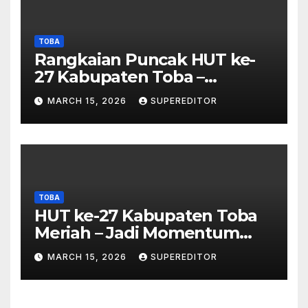
TOBA
Rangkaian Puncak HUT ke-
27 Kabupaten Toba –
Panjatkan Doa Untuk
MARCH 15, 2026
SUPEREDITOR
Kesejahteraan
TOBA
HUT ke-27 Kabupaten Toba
Meriah – Jadi Momentum
Perkuat Sinergi
MARCH 15, 2026
SUPEREDITOR
Pembangunan Kawasan
Danau Toba