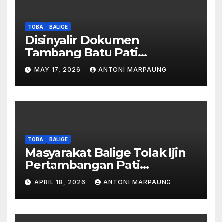
TOBA
BALIGE
Disinyalir Dokumen
Tambang Batu Pati
Simanjuntak Palsu – Jerry
MAY 17, 2026
ANTONI MARPAUNG
Manurung : Tambang Tidak
Berada Di DTA – Frengki
Pardede : Kami Tidak Miliki
Peta DTA – Tanda Tangan
Masyarakat Diduga
Dipalsukan
TOBA
BALIGE
Masyarakat Balige Tolak Ijin
Pertambangan Pati
Simanjuntak – btc Akan
APRIL 18, 2026
ANTONI MARPAUNG
Investigasi Proses Perijinan