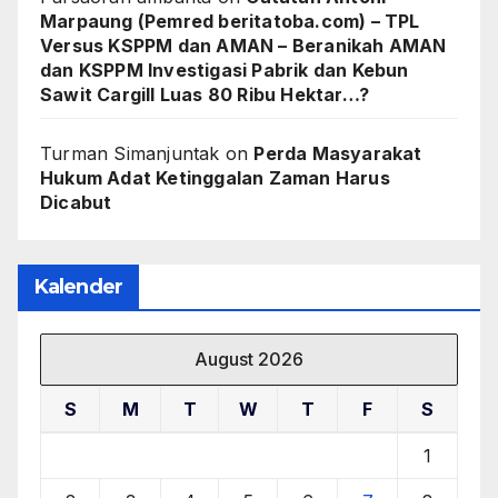
Marpaung (Pemred beritatoba.com) – TPL
Versus KSPPM dan AMAN – Beranikah AMAN
dan KSPPM Investigasi Pabrik dan Kebun
Sawit Cargill Luas 80 Ribu Hektar…?
Turman Simanjuntak
on
Perda Masyarakat
Hukum Adat Ketinggalan Zaman Harus
Dicabut
Kalender
August 2026
S
M
T
W
T
F
S
1