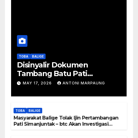
TOBA
BALIGE
Disinyalir Dokumen
Tambang Batu Pati
Simanjuntak Palsu – Jerry
MAY 17, 2026
ANTONI MARPAUNG
Manurung : Tambang Tidak
Berada Di DTA – Frengki
Pardede : Kami Tidak Miliki
TOBA
BALIGE
Peta DTA – Tanda Tangan
Masyarakat Balige Tolak Ijin Pertambangan
Masyarakat Diduga
Pati Simanjuntak – btc Akan Investigasi
Proses Perijinan
Dipalsukan