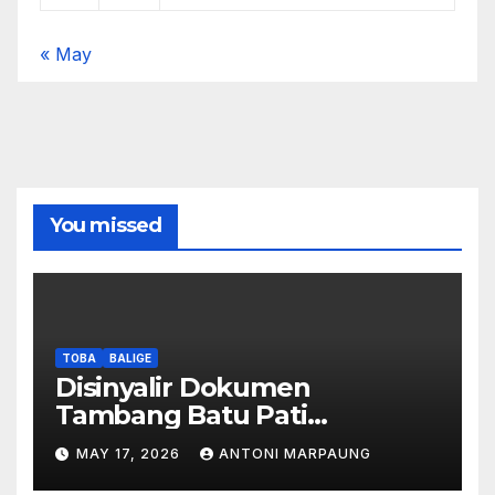
« May
You missed
TOBA
BALIGE
Disinyalir Dokumen
Tambang Batu Pati
Simanjuntak Palsu – Jerry
MAY 17, 2026
ANTONI MARPAUNG
Manurung : Tambang Tidak