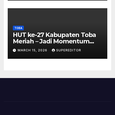
TOBA
HUT ke-27 Kabupaten Toba
Meriah – Jadi Momentum
Perkuat Sinergi
MARCH 15, 2026
SUPEREDITOR
Pembangunan Kawasan
Danau Toba