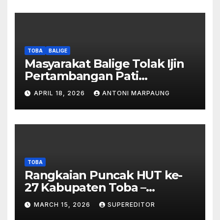
Berada Di DTA – Frengki
Pardede : Kami Tidak Miliki
Peta DTA – Tanda Tangan
Masyarakat Diduga
Dipalsukan
TOBA
BALIGE
Masyarakat Balige Tolak Ijin
Pertambangan Pati
Simanjuntak – btc Akan
APRIL 18, 2026
ANTONI MARPAUNG
Investigasi Proses Perijinan
TOBA
Rangkaian Puncak HUT ke-
27 Kabupaten Toba –
Panjatkan Doa Untuk
MARCH 15, 2026
SUPEREDITOR
Kesejahteraan