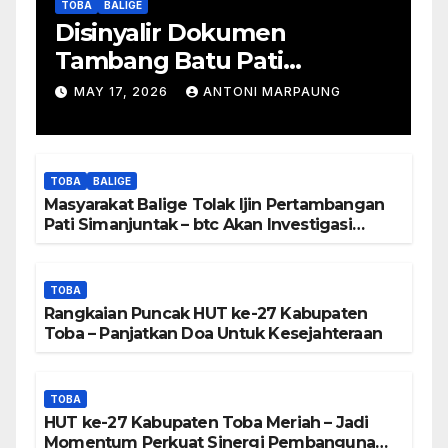
TOBA
BALIGE
Disinyalir Dokumen
Tambang Batu Pati
Simanjuntak Palsu – Jerry
MAY 17, 2026
ANTONI MARPAUNG
Manurung : Tambang Tidak
Berada Di DTA – Frengki
Pardede : Kami Tidak Miliki
TOBA
BALIGE
Peta DTA – Tanda Tangan
Masyarakat Balige Tolak Ijin Pertambangan
Masyarakat Diduga
Pati Simanjuntak – btc Akan Investigasi
Proses Perijinan
Dipalsukan
TOBA
Rangkaian Puncak HUT ke-27 Kabupaten
Toba – Panjatkan Doa Untuk Kesejahteraan
TOBA
HUT ke-27 Kabupaten Toba Meriah – Jadi
Momentum Perkuat Sinergi Pembangunan