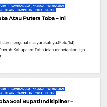
GUBOTI
LUMBAN JULU
NASSAU
PARMAKSIAN
AR
SILAEN
TAMPAHAN
TOBA
ULUAN
ba Atau Putera Toba – Ini
al dan mengenal masyarakatnya.(Foto/Ist)
Daerah Kabupaten Toba telah menetapkan tiga
27…
GUBOTI
LUMBAN JULU
NASSAU
PARMAKSIAN
AR
SILAEN
TAMPAHAN
TOBA
ULUAN
a Soal Bupati Indisipliner –