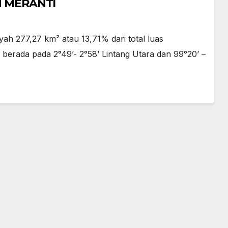
N MERANTI
yah 277,27 km² atau 13,71% dari total luas
erada pada 2°49’- 2°58’ Lintang Utara dan 99°20’ –