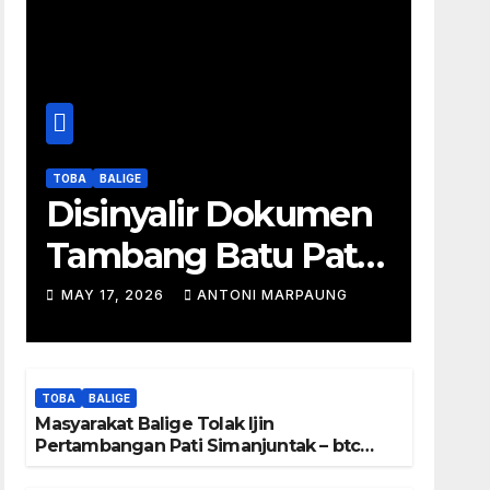
TOBA
BALIGE
Disinyalir Dokumen
Tambang Batu Pati
Simanjuntak Palsu –
MAY 17, 2026
ANTONI MARPAUNG
Jerry Manurung :
Tambang Tidak
TOBA
BALIGE
Berada Di DTA –
Masyarakat Balige Tolak Ijin
Pertambangan Pati Simanjuntak – btc
Frengki Pardede :
Akan Investigasi Proses Perijinan