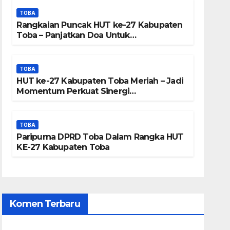
Kami Tidak Miliki
TOBA
Peta DTA – Tanda
Rangkaian Puncak HUT ke-27 Kabupaten
Toba – Panjatkan Doa Untuk
Tangan Masyarakat
Kesejahteraan
Diduga Dipalsukan
TOBA
HUT ke-27 Kabupaten Toba Meriah – Jadi
Momentum Perkuat Sinergi
Pembangunan Kawasan Danau Toba
TOBA
Paripurna DPRD Toba Dalam Rangka HUT
KE-27 Kabupaten Toba
Komen Terbaru