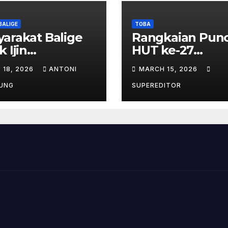
BALIGE
TOBA
arakat Balige
Rangkaian Pun
k Ijin
HUT ke-27
tambangan Pati
Kabupaten Toba
L 18, 2026
ANTONI
MARCH 15, 2026
njuntak – btc
Panjatkan Doa
 Investigasi
Untuk
UNG
SUPEREDITOR
es Perijinan
Kesejahteraan