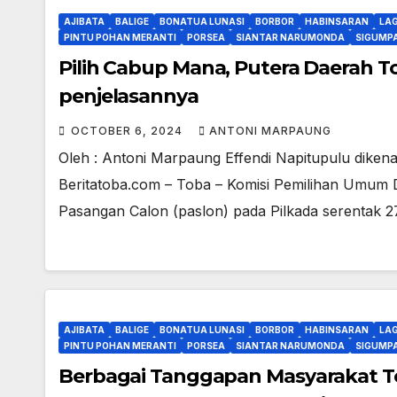
AJIBATA
BALIGE
BONATUA LUNASI
BORBOR
HABINSARAN
LA
PINTU POHAN MERANTI
PORSEA
SIANTAR NARUMONDA
SIGUMP
Pilih Cabup Mana, Putera Daerah To
penjelasannya
OCTOBER 6, 2024
ANTONI MARPAUNG
Oleh : Antoni Marpaung Effendi Napitupulu diken
Beritatoba.com – Toba – Komisi Pemilihan Umum 
Pasangan Calon (paslon) pada Pilkada serentak 
AJIBATA
BALIGE
BONATUA LUNASI
BORBOR
HABINSARAN
LA
PINTU POHAN MERANTI
PORSEA
SIANTAR NARUMONDA
SIGUMP
Berbagai Tanggapan Masyarakat Tob