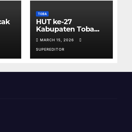
TOBA
cak
HUT ke-27
Kabupaten Toba
 –
Meriah – Jadi
MARCH 15, 2026
Momentum
Perkuat Sinergi
SUPEREDITOR
Pembangunan
Kawasan Danau
Toba