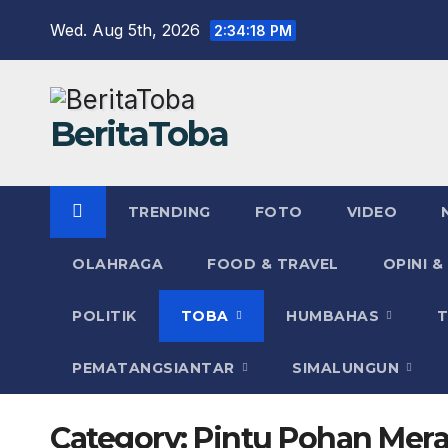
Skip
Wed. Aug 5th, 2026
2:34:19 PM
to
content
BeritaToba
TRENDING
FOTO
VIDEO
OLAHRAGA
FOOD & TRAVEL
OPINI &
POLITIK
TOBA
HUMBAHAS
PEMATANGSIANTAR
SIMALUNGUN
Category:
Pintu Pohan Mera