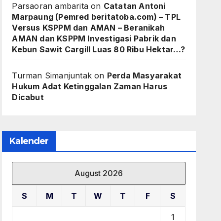
Parsaoran ambarita
on
Catatan Antoni
Marpaung (Pemred beritatoba.com) – TPL
Versus KSPPM dan AMAN – Beranikah
AMAN dan KSPPM Investigasi Pabrik dan
Kebun Sawit Cargill Luas 80 Ribu Hektar…?
Turman Simanjuntak
on
Perda Masyarakat
Hukum Adat Ketinggalan Zaman Harus
Dicabut
Kalender
August 2026
S
M
T
W
T
F
S
1