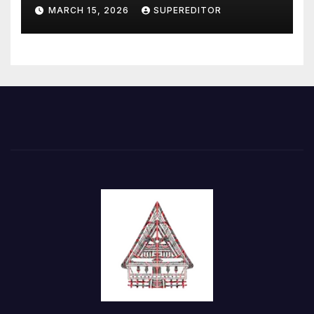
Perkuat Sinergi
MARCH 15, 2026
SUPEREDITOR
Pembangunan Kawasan
Danau Toba