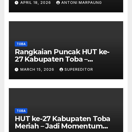
APRIL 18, 2026
ANTONI MARPAUNG
Investigasi Proses Perijinan
TOBA
Rangkaian Puncak HUT ke-
27 Kabupaten Toba –
Panjatkan Doa Untuk
MARCH 15, 2026
SUPEREDITOR
Kesejahteraan
TOBA
HUT ke-27 Kabupaten Toba
Meriah – Jadi Momentum