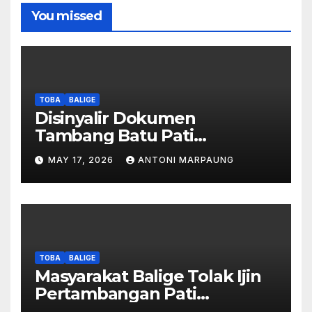
You missed
TOBA
BALIGE
Disinyalir Dokumen
Tambang Batu Pati
Simanjuntak Palsu – Jerry
MAY 17, 2026
ANTONI MARPAUNG
Manurung : Tambang Tidak
Berada Di DTA – Frengki
Pardede : Kami Tidak Miliki
Peta DTA – Tanda Tangan
Masyarakat Diduga
Dipalsukan
TOBA
BALIGE
Masyarakat Balige Tolak Ijin
Pertambangan Pati
Simanjuntak – btc Akan