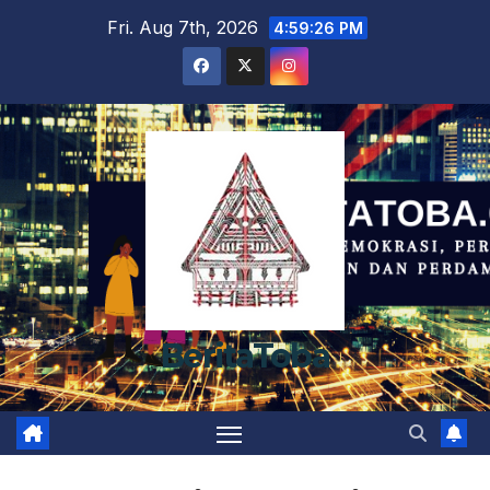
Skip
Fri. Aug 7th, 2026
4:59:26 PM
to
content
BeritaToba