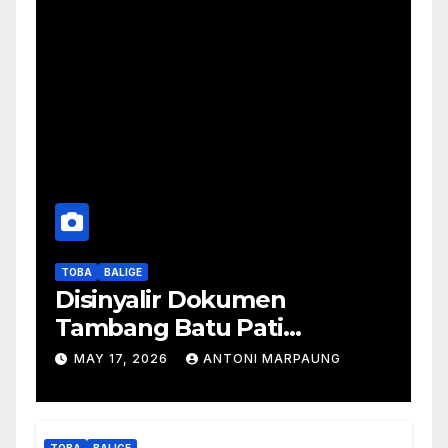
TOBA
BALIGE
Disinyalir Dokumen
Tambang Batu Pati
Simanjuntak Palsu – Jerry
MAY 17, 2026
ANTONI MARPAUNG
Manurung : Tambang Tidak
Berada Di DTA – Frengki
Pardede : Kami Tidak Miliki