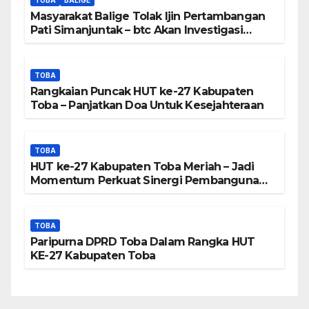
TOBA
BALIGE
Peta DTA – Tanda Tangan
Masyarakat Balige Tolak Ijin Pertambangan
Masyarakat Diduga
Pati Simanjuntak – btc Akan Investigasi
Proses Perijinan
Dipalsukan
TOBA
Rangkaian Puncak HUT ke-27 Kabupaten
Toba – Panjatkan Doa Untuk Kesejahteraan
TOBA
HUT ke-27 Kabupaten Toba Meriah – Jadi
Momentum Perkuat Sinergi Pembangunan
Kawasan Danau Toba
TOBA
Paripurna DPRD Toba Dalam Rangka HUT
KE-27 Kabupaten Toba