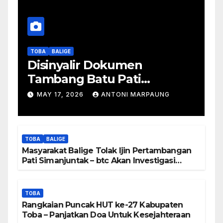
TOBA
BALIGE
Disinyalir Dokumen
Tambang Batu Pati
Simanjuntak Palsu – Jerry
MAY 17, 2026
ANTONI MARPAUNG
Manurung : Tambang Tidak
Berada Di DTA – Frengki
Pardede : Kami Tidak Miliki
TOBA
BALIGE
Peta DTA – Tanda Tangan
Masyarakat Balige Tolak Ijin Pertambangan
Masyarakat Diduga
Pati Simanjuntak – btc Akan Investigasi
Proses Perijinan
Dipalsukan
TOBA
Rangkaian Puncak HUT ke-27 Kabupaten
Toba – Panjatkan Doa Untuk Kesejahteraan