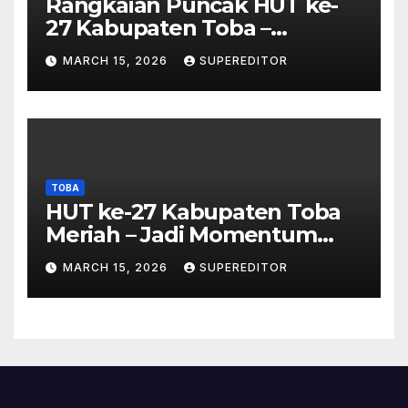
Rangkaian Puncak HUT ke-
27 Kabupaten Toba –
Panjatkan Doa Untuk
MARCH 15, 2026
SUPEREDITOR
Kesejahteraan
TOBA
HUT ke-27 Kabupaten Toba
Meriah – Jadi Momentum
Perkuat Sinergi
MARCH 15, 2026
SUPEREDITOR
Pembangunan Kawasan
Danau Toba