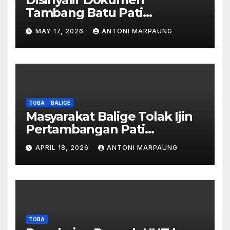
Tambang Batu Pati
Simanjuntak Palsu – Jerry
MAY 17, 2026
ANTONI MARPAUNG
Manurung : Tambang Tidak
Berada Di DTA – Frengki
Pardede : Kami Tidak Miliki
Peta DTA – Tanda Tangan
Masyarakat Diduga
Dipalsukan
TOBA
BALIGE
Masyarakat Balige Tolak Ijin
Pertambangan Pati
Simanjuntak – btc Akan
APRIL 18, 2026
ANTONI MARPAUNG
Investigasi Proses Perijinan
TOBA