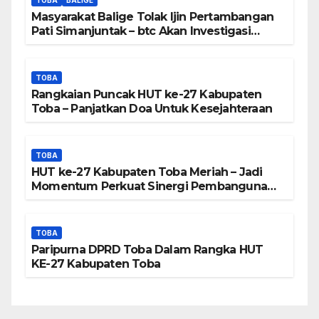
TOBA
BALIGE
Peta DTA – Tanda Tangan
Masyarakat Balige Tolak Ijin Pertambangan
Masyarakat Diduga
Pati Simanjuntak – btc Akan Investigasi
Proses Perijinan
Dipalsukan
TOBA
Rangkaian Puncak HUT ke-27 Kabupaten
Toba – Panjatkan Doa Untuk Kesejahteraan
TOBA
HUT ke-27 Kabupaten Toba Meriah – Jadi
Momentum Perkuat Sinergi Pembangunan
Kawasan Danau Toba
TOBA
Paripurna DPRD Toba Dalam Rangka HUT
KE-27 Kabupaten Toba