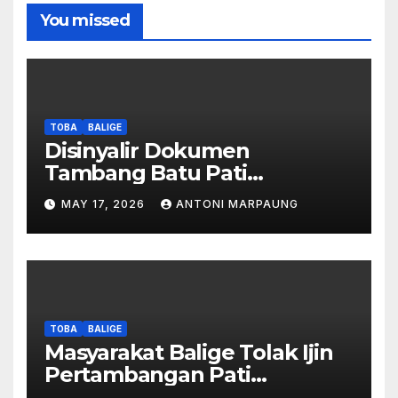
You missed
TOBA
BALIGE
Disinyalir Dokumen
Tambang Batu Pati
Simanjuntak Palsu – Jerry
MAY 17, 2026
ANTONI MARPAUNG
Manurung : Tambang Tidak
Berada Di DTA – Frengki
Pardede : Kami Tidak Miliki
Peta DTA – Tanda Tangan
Masyarakat Diduga
Dipalsukan
TOBA
BALIGE
Masyarakat Balige Tolak Ijin
Pertambangan Pati
Simanjuntak – btc Akan