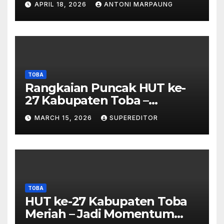
APRIL 18, 2026
ANTONI MARPAUNG
Investigasi Proses Perijinan
TOBA
Rangkaian Puncak HUT ke-
27 Kabupaten Toba –
Panjatkan Doa Untuk
MARCH 15, 2026
SUPEREDITOR
Kesejahteraan
TOBA
HUT ke-27 Kabupaten Toba
Meriah – Jadi Momentum