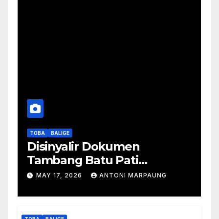
TOBA
BALIGE
Disinyalir Dokumen
Tambang Batu Pati
Simanjuntak Palsu – Jerry
MAY 17, 2026
ANTONI MARPAUNG
Manurung : Tambang Tidak
Berada Di DTA – Frengki
Pardede : Kami Tidak Miliki