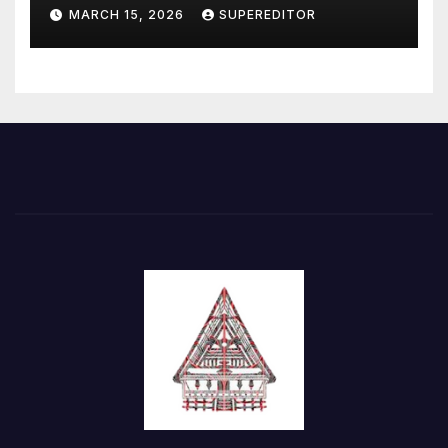
Perkuat Sinergi
MARCH 15, 2026
SUPEREDITOR
Pembangunan Kawasan
Danau Toba