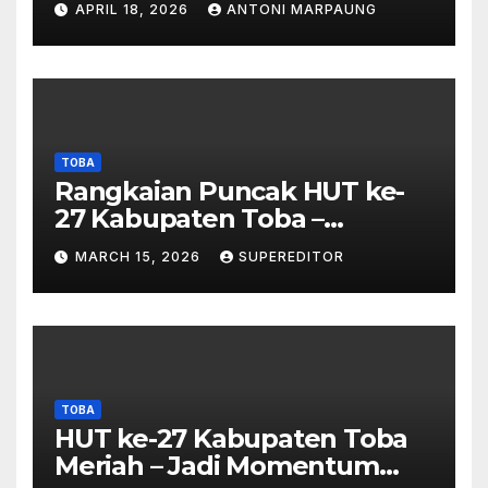
APRIL 18, 2026
ANTONI MARPAUNG
Investigasi Proses Perijinan
TOBA
Rangkaian Puncak HUT ke-
27 Kabupaten Toba –
Panjatkan Doa Untuk
MARCH 15, 2026
SUPEREDITOR
Kesejahteraan
TOBA
HUT ke-27 Kabupaten Toba
Meriah – Jadi Momentum