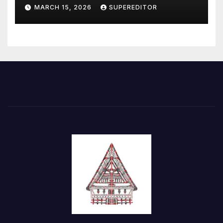
Perkuat Sinergi
MARCH 15, 2026
SUPEREDITOR
Pembangunan Kawasan
Danau Toba