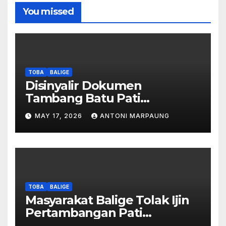
You missed
TOBA
BALIGE
Disinyalir Dokumen
Tambang Batu Pati
Simanjuntak Palsu – Jerry
MAY 17, 2026
ANTONI MARPAUNG
Manurung : Tambang Tidak
Berada Di DTA – Frengki
Pardede : Kami Tidak Miliki
Peta DTA – Tanda Tangan
Masyarakat Diduga
Dipalsukan
TOBA
BALIGE
Masyarakat Balige Tolak Ijin
Pertambangan Pati
Simanjuntak – btc Akan