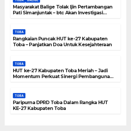
TOBA
BALIGE
Peta DTA – Tanda Tangan
Masyarakat Balige Tolak Ijin Pertambangan
Masyarakat Diduga
Pati Simanjuntak – btc Akan Investigasi
Proses Perijinan
Dipalsukan
TOBA
Rangkaian Puncak HUT ke-27 Kabupaten
Toba – Panjatkan Doa Untuk Kesejahteraan
TOBA
HUT ke-27 Kabupaten Toba Meriah – Jadi
Momentum Perkuat Sinergi Pembangunan
Kawasan Danau Toba
TOBA
Paripurna DPRD Toba Dalam Rangka HUT
KE-27 Kabupaten Toba