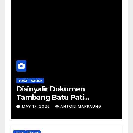
TOBA
BALIGE
Disinyalir Dokumen
Tambang Batu Pati
Simanjuntak Palsu – Jerry
MAY 17, 2026
ANTONI MARPAUNG
Manurung : Tambang Tidak
Berada Di DTA – Frengki
Pardede : Kami Tidak Miliki