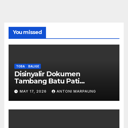
You missed
TOBA
BALIGE
Disinyalir Dokumen
Tambang Batu Pati
Simanjuntak Palsu – Jerry
MAY 17, 2026
ANTONI MARPAUNG
Manurung : Tambang Tidak
Berada Di DTA – Frengki
Pardede : Kami Tidak Miliki
Peta DTA – Tanda Tangan
Masyarakat Diduga