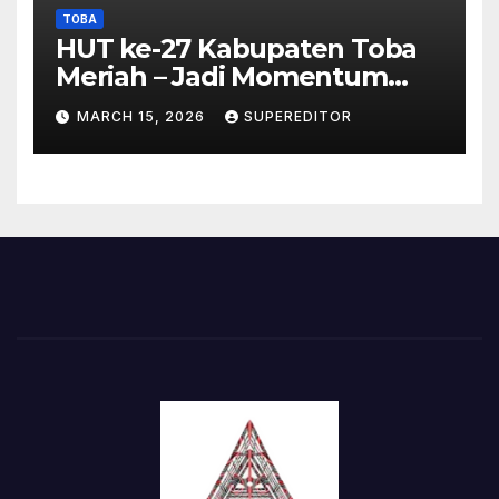
TOBA
HUT ke-27 Kabupaten Toba
Meriah – Jadi Momentum
Perkuat Sinergi
MARCH 15, 2026
SUPEREDITOR
Pembangunan Kawasan
Danau Toba