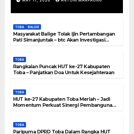
MAY 17, 2026
ANTONI MARPAUNG
Manurung : Tambang Tidak
Berada Di DTA – Frengki
Pardede : Kami Tidak Miliki
TOBA
BALIGE
Peta DTA – Tanda Tangan
Masyarakat Balige Tolak Ijin Pertambangan
Masyarakat Diduga
Pati Simanjuntak – btc Akan Investigasi
Proses Perijinan
Dipalsukan
TOBA
Rangkaian Puncak HUT ke-27 Kabupaten
Toba – Panjatkan Doa Untuk Kesejahteraan
TOBA
HUT ke-27 Kabupaten Toba Meriah – Jadi
Momentum Perkuat Sinergi Pembangunan
Kawasan Danau Toba
TOBA
Paripurna DPRD Toba Dalam Rangka HUT