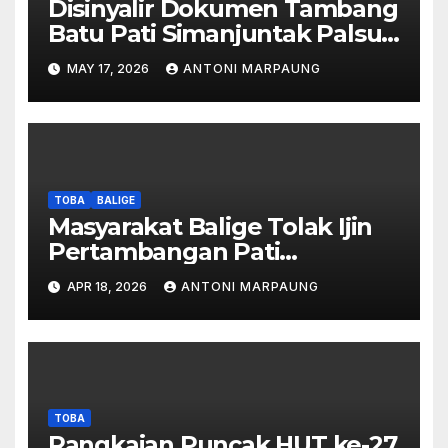
Disinyalir Dokumen Tambang
Batu Pati Simanjuntak Palsu –
Jerry Manurung : Tambang
MAY 17, 2026
ANTONI MARPAUNG
Tidak Berada Di DTA –
Frengki Pardede : Kami Tidak
Miliki Peta DTA – Tanda
Tangan Masyarakat Diduga
Dipalsukan
TOBA
BALIGE
Masyarakat Balige Tolak Ijin
Pertambangan Pati
Simanjuntak – btc Akan
APR 18, 2026
ANTONI MARPAUNG
Investigasi Proses Perijinan
TOBA
Rangkaian Puncak HUT ke-27