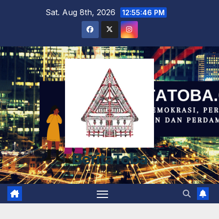
Skip
Sat. Aug 8th, 2026
12:55:47 PM
to
content
BeritaToba