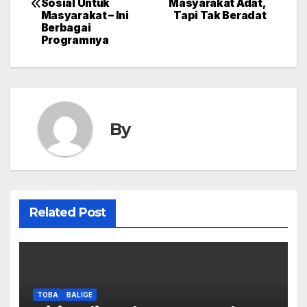
navigation
Sosial Untuk
Masyarakat Adat,
Masyarakat – Ini
Tapi Tak Beradat
Berbagai
Programnya
By
Related Post
TOBA
BALIGE