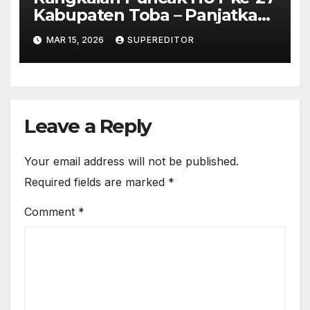
Kabupaten Toba – Panjatkan
Doa Untuk Kesejahteraan
MAR 15, 2026
SUPEREDITOR
Leave a Reply
Your email address will not be published.
Required fields are marked
*
Comment
*