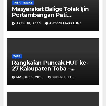
Dipalsukan
TOBA
BALIGE
Masyarakat Balige Tolak Ijin
Pertambangan Pati
Simanjuntak – btc Akan
APRIL 18, 2026
ANTONI MARPAUNG
Investigasi Proses Perijinan
TOBA
Rangkaian Puncak HUT ke-
27 Kabupaten Toba –
Panjatkan Doa Untuk
MARCH 15, 2026
SUPEREDITOR
Kesejahteraan