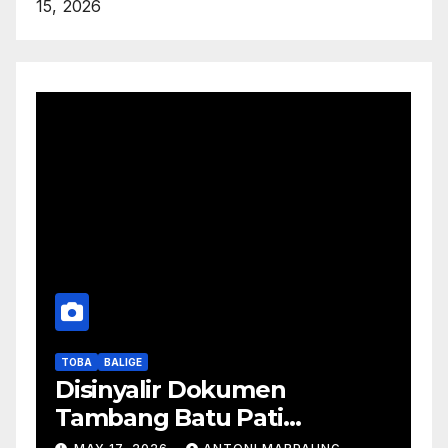
15, 2026
TOBA
BALIGE
Disinyalir Dokumen
Tambang Batu Pati
Simanjuntak Palsu – Jerry