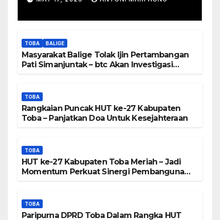
Manurung : Tambang Tidak
Berada Di DTA – Frengki
Pardede : Kami Tidak Miliki
TOBA
BALIGE
Peta DTA – Tanda Tangan
Masyarakat Balige Tolak Ijin Pertambangan
Masyarakat Diduga
Pati Simanjuntak – btc Akan Investigasi
Proses Perijinan
Dipalsukan
TOBA
Rangkaian Puncak HUT ke-27 Kabupaten
Toba – Panjatkan Doa Untuk Kesejahteraan
TOBA
HUT ke-27 Kabupaten Toba Meriah – Jadi
Momentum Perkuat Sinergi Pembangunan
Kawasan Danau Toba
TOBA
Paripurna DPRD Toba Dalam Rangka HUT