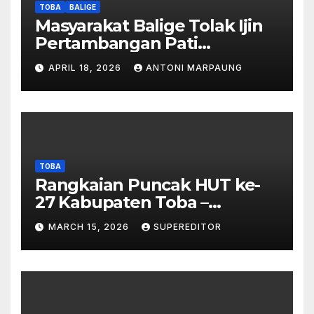
Dipalsukan
TOBA
BALIGE
Masyarakat Balige Tolak Ijin
Pertambangan Pati
Simanjuntak – btc Akan
APRIL 18, 2026
ANTONI MARPAUNG
Investigasi Proses Perijinan
TOBA
Rangkaian Puncak HUT ke-
27 Kabupaten Toba –
Panjatkan Doa Untuk
MARCH 15, 2026
SUPEREDITOR
Kesejahteraan