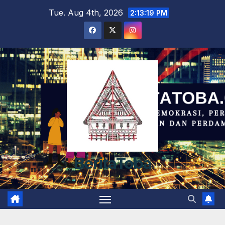
Skip
Tue. Aug 4th, 2026
2:13:20 PM
to
content
BeritaToba