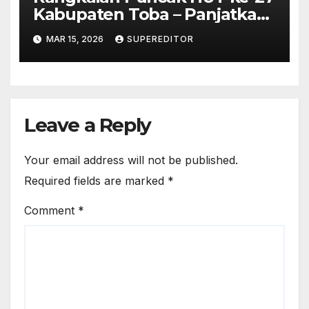
Kabupaten Toba – Panjatkan
Doa Untuk Kesejahteraan
MAR 15, 2026
SUPEREDITOR
Leave a Reply
Your email address will not be published.
Required fields are marked
*
Comment
*