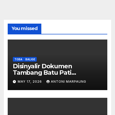
You missed
TOBA
BALIGE
Disinyalir Dokumen
Tambang Batu Pati
Simanjuntak Palsu – Jerry
MAY 17, 2026
ANTONI MARPAUNG
Manurung : Tambang Tidak
Berada Di DTA – Frengki
Pardede : Kami Tidak Miliki
Peta DTA – Tanda Tangan
Masyarakat Diduga