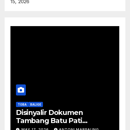
15, 2026
TOBA
BALIGE
Disinyalir Dokumen
Tambang Batu Pati
Simanjuntak Palsu – Jerry
MAY 17, 2026
ANTONI MARPAUNG