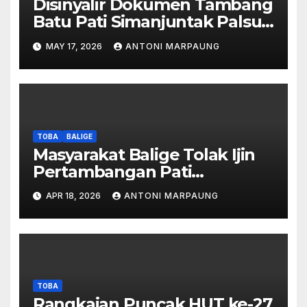
Disinyalir Dokumen Tambang
Batu Pati Simanjuntak Palsu –
Jerry Manurung : Tambang
MAY 17, 2026
ANTONI MARPAUNG
Tidak Berada Di DTA –
Frengki Pardede : Kami Tidak
Miliki Peta DTA – Tanda
Tangan Masyarakat Diduga
Dipalsukan
TOBA
BALIGE
Masyarakat Balige Tolak Ijin
Pertambangan Pati
Simanjuntak – btc Akan
APR 18, 2026
ANTONI MARPAUNG
Investigasi Proses Perijinan
TOBA
Rangkaian Puncak HUT ke-27