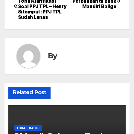
Toba Klarifikasi
Perbankan di Bank
Soal PPJ TPL – Henry
Mandiri Balige
navigation
Sitompul : PPJ TPL
Sudah Lunas
By
Related Post
TOBA
BALIGE