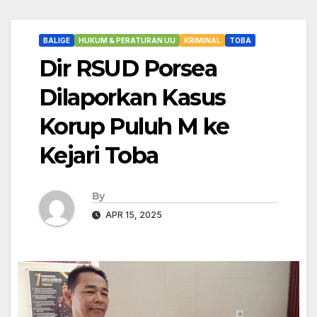
BALIGE
HUKUM & PERATURAN UU
KRIMINAL
TOBA
Dir RSUD Porsea
Dilaporkan Kasus
Korup Puluh M ke
Kejari Toba
By
APR 15, 2025