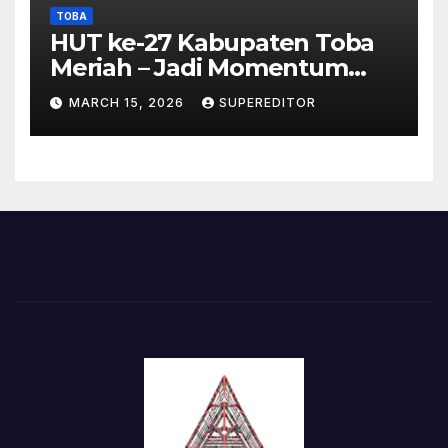
TOBA
HUT ke-27 Kabupaten Toba
Meriah – Jadi Momentum
Perkuat Sinergi
MARCH 15, 2026
SUPEREDITOR
Pembangunan Kawasan
Danau Toba