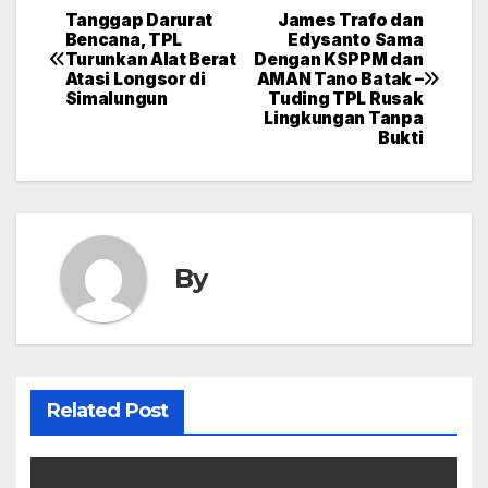
Tanggap Darurat
James Trafo dan
Post
Bencana, TPL
Edysanto Sama
Turunkan Alat Berat
Dengan KSPPM dan
navigation
Atasi Longsor di
AMAN Tano Batak –
Simalungun
Tuding TPL Rusak
Lingkungan Tanpa
Bukti
By
Related Post