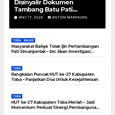
Disinyalir Dokumen
Tambang Batu Pati
Simanjuntak Palsu – Jerry
MAY 17, 2026
ANTONI MARPAUNG
Manurung : Tambang Tidak
Berada Di DTA – Frengki
Pardede : Kami Tidak Miliki
TOBA
BALIGE
Peta DTA – Tanda Tangan
Masyarakat Balige Tolak Ijin Pertambangan
Masyarakat Diduga
Pati Simanjuntak – btc Akan Investigasi
Proses Perijinan
Dipalsukan
TOBA
Rangkaian Puncak HUT ke-27 Kabupaten
Toba – Panjatkan Doa Untuk Kesejahteraan
TOBA
HUT ke-27 Kabupaten Toba Meriah – Jadi
Momentum Perkuat Sinergi Pembangunan
Kawasan Danau Toba