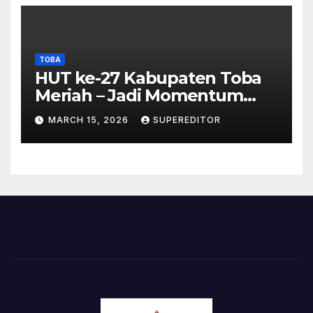
TOBA
HUT ke-27 Kabupaten Toba
Meriah – Jadi Momentum
Perkuat Sinergi
MARCH 15, 2026
SUPEREDITOR
Pembangunan Kawasan
Danau Toba