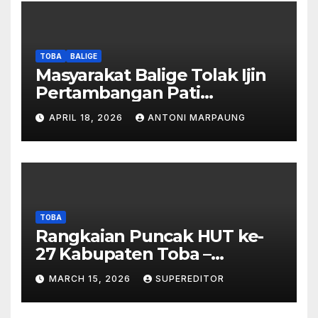
Pardede : Kami Tidak Miliki
Peta DTA – Tanda Tangan
Masyarakat Diduga
Dipalsukan
TOBA
BALIGE
Masyarakat Balige Tolak Ijin
Pertambangan Pati
Simanjuntak – btc Akan
APRIL 18, 2026
ANTONI MARPAUNG
Investigasi Proses Perijinan
TOBA
Rangkaian Puncak HUT ke-
27 Kabupaten Toba –
Panjatkan Doa Untuk
MARCH 15, 2026
SUPEREDITOR
Kesejahteraan