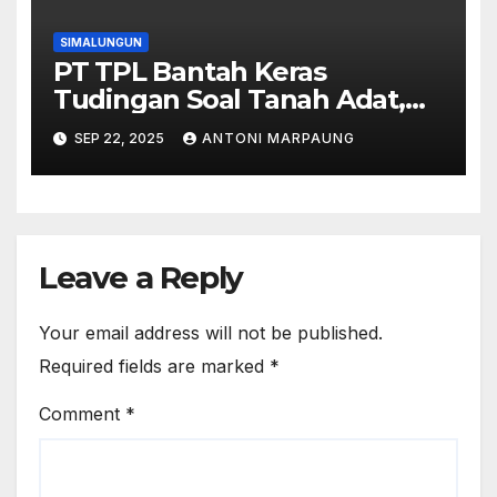
SIMALUNGUN
PT TPL Bantah Keras
Tudingan Soal Tanah Adat,
Desak Semua Pihak Hormati
SEP 22, 2025
ANTONI MARPAUNG
Proses Hukum
Leave a Reply
Your email address will not be published.
Required fields are marked
*
Comment
*