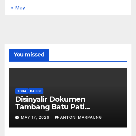
« May
You missed
TOBA
BALIGE
Disinyalir Dokumen
Tambang Batu Pati
Simanjuntak Palsu – Jerry
MAY 17, 2026
ANTONI MARPAUNG
Manurung : Tambang Tidak
Berada Di DTA – Frengki