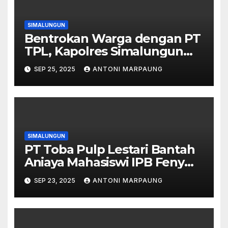
SIMALUNGUN
Bentrokan Warga dengan PT
TPL, Kapolres Simalungun
Minta Kedua Pihak Tahan Diri
SEP 25, 2025
ANTONI MARPAUNG
SIMALUNGUN
PT Toba Pulp Lestari Bantah
Aniaya Mahasiswi IPB Feny
Siregar
SEP 23, 2025
ANTONI MARPAUNG