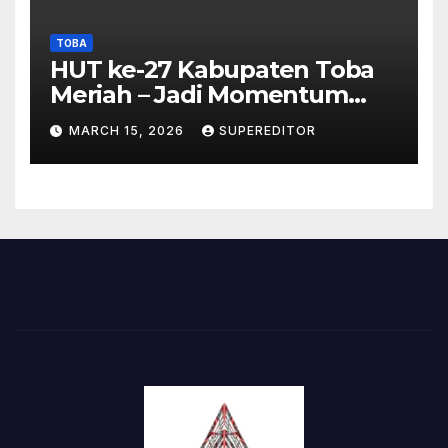
TOBA
HUT ke-27 Kabupaten Toba
Meriah – Jadi Momentum
Perkuat Sinergi
MARCH 15, 2026
SUPEREDITOR
Pembangunan Kawasan
Danau Toba