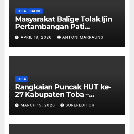
Masyarakat Diduga
Dipalsukan
TOBA
BALIGE
Masyarakat Balige Tolak Ijin
Pertambangan Pati
Simanjuntak – btc Akan
APRIL 18, 2026
ANTONI MARPAUNG
Investigasi Proses Perijinan
TOBA
Rangkaian Puncak HUT ke-
27 Kabupaten Toba –
Panjatkan Doa Untuk
MARCH 15, 2026
SUPEREDITOR
Kesejahteraan