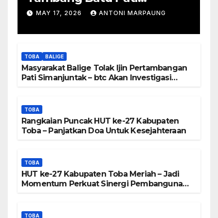
Simanjuntak Palsu – Jerry
MAY 17, 2026
ANTONI MARPAUNG
Manurung : Tambang Tidak
Berada Di DTA – Frengki
Pardede : Kami Tidak Miliki
TOBA
BALIGE
Peta DTA – Tanda Tangan
Masyarakat Balige Tolak Ijin Pertambangan
Masyarakat Diduga
Pati Simanjuntak – btc Akan Investigasi
Proses Perijinan
Dipalsukan
TOBA
Rangkaian Puncak HUT ke-27 Kabupaten
Toba – Panjatkan Doa Untuk Kesejahteraan
TOBA
HUT ke-27 Kabupaten Toba Meriah – Jadi
Momentum Perkuat Sinergi Pembangunan
Kawasan Danau Toba
TOBA