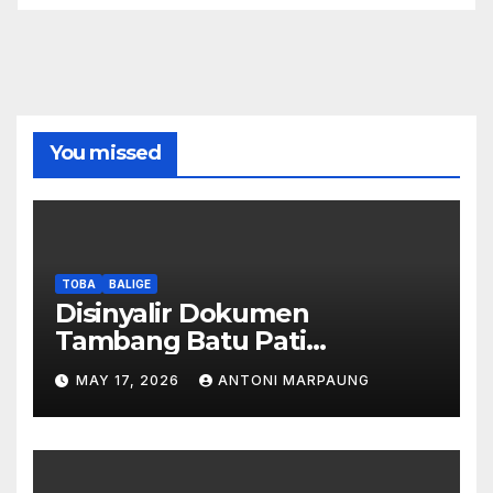
You missed
TOBA
BALIGE
Disinyalir Dokumen
Tambang Batu Pati
Simanjuntak Palsu – Jerry
MAY 17, 2026
ANTONI MARPAUNG
Manurung : Tambang Tidak
Berada Di DTA – Frengki
Pardede : Kami Tidak Miliki
Peta DTA – Tanda Tangan