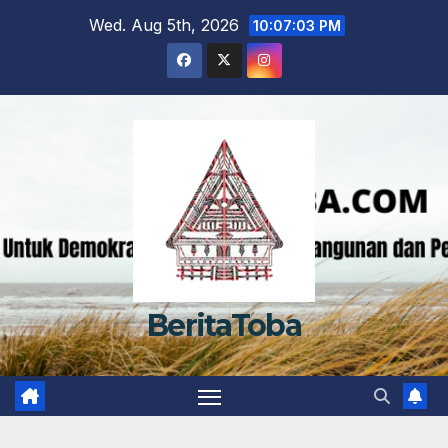
Skip
Wed. Aug 5th, 2026
10:07:04 PM
to
content
BeritaToba