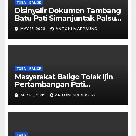
TOBA
BALIGE
Disinyalir Dokumen Tambang
Batu Pati Simanjuntak Palsu –
Jerry Manurung : Tambang
MAY 17, 2026
ANTONI MARPAUNG
Tidak Berada Di DTA –
Frengki Pardede : Kami Tidak
Miliki Peta DTA – Tanda
Tangan Masyarakat Diduga
Dipalsukan
TOBA
BALIGE
Masyarakat Balige Tolak Ijin
Pertambangan Pati
Simanjuntak – btc Akan
APR 18, 2026
ANTONI MARPAUNG
Investigasi Proses Perijinan
TOBA