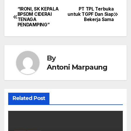
“IRONI, SK KEPALA
PT TPL Terbuka
Post
BPSDM CIDERAI
untuk TGPF Dan Siap
TENAGA
Bekerja Sama
navigation
PENDAMPING”
By
Antoni Marpaung
Related Post