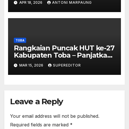
APR 18, 2026
ANTONI MARPAUNG
Investigasi Proses Perijinan
TOBA
Rangkaian Puncak HUT ke-27
Kabupaten Toba – Panjatkan
Doa Untuk Kesejahteraan
MAR 15, 2026
SUPEREDITOR
Leave a Reply
Your email address will not be published.
Required fields are marked
*