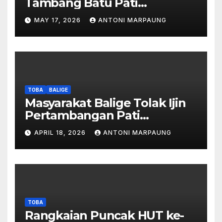
Tambang Batu Pati
Simanjuntak Palsu – Jerry
MAY 17, 2026
ANTONI MARPAUNG
Manurung : Tambang Tidak
Berada Di DTA – Frengki
Pardede : Kami Tidak Miliki
Peta DTA – Tanda Tangan
Masyarakat Diduga
Dipalsukan
TOBA
BALIGE
Masyarakat Balige Tolak Ijin
Pertambangan Pati
Simanjuntak – btc Akan
APRIL 18, 2026
ANTONI MARPAUNG
Investigasi Proses Perijinan
TOBA
Rangkaian Puncak HUT ke-