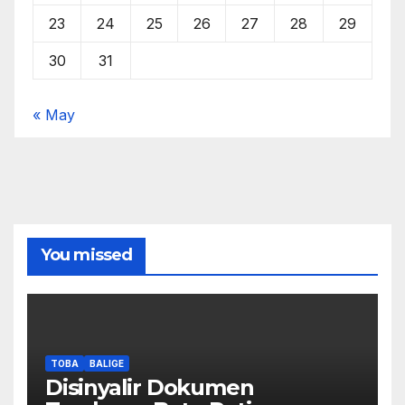
23
24
25
26
27
28
29
30
31
« May
You missed
TOBA
BALIGE
Disinyalir Dokumen