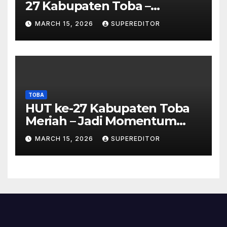
27 Kabupaten Toba –
Panjatkan Doa Untuk
MARCH 15, 2026
SUPEREDITOR
Kesejahteraan
TOBA
HUT ke-27 Kabupaten Toba
Meriah – Jadi Momentum
Perkuat Sinergi
MARCH 15, 2026
SUPEREDITOR
Pembangunan Kawasan
Danau Toba