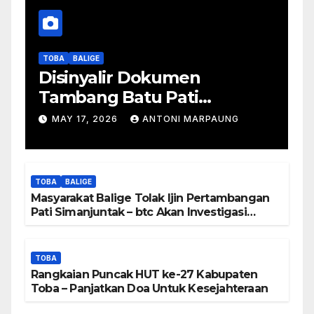
TOBA
BALIGE
Disinyalir Dokumen
Tambang Batu Pati
Simanjuntak Palsu – Jerry
MAY 17, 2026
ANTONI MARPAUNG
Manurung : Tambang Tidak
Berada Di DTA – Frengki
Pardede : Kami Tidak Miliki
TOBA
BALIGE
Peta DTA – Tanda Tangan
Masyarakat Balige Tolak Ijin Pertambangan
Masyarakat Diduga
Pati Simanjuntak – btc Akan Investigasi
Proses Perijinan
Dipalsukan
TOBA
Rangkaian Puncak HUT ke-27 Kabupaten
Toba – Panjatkan Doa Untuk Kesejahteraan