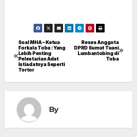
Soal MHA – Ketua
Reses Anggota
Post
Forkala Toba : Yang
DPRD Sumut Tuani
Lebih Penting
Lumbantobing di
navigation
Pelestarian Adat
Toba
Istiadatnya Seperti
Tortor
By