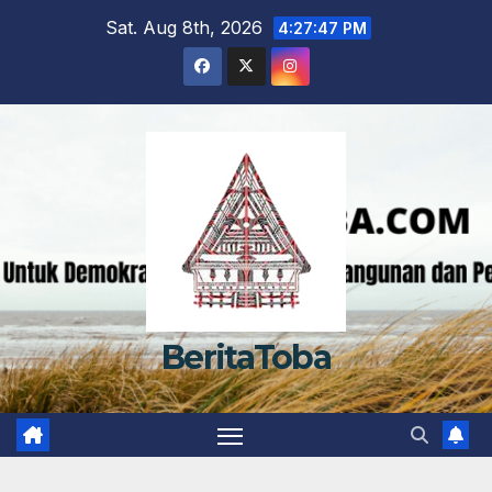
Skip
Sat. Aug 8th, 2026
4:27:48 PM
to
content
BeritaToba