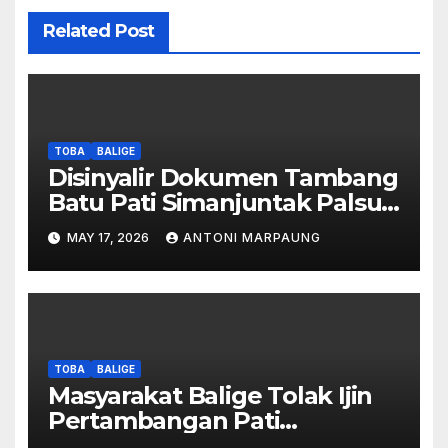
Related Post
TOBA
BALIGE
Disinyalir Dokumen Tambang
Batu Pati Simanjuntak Palsu –
Jerry Manurung : Tambang
MAY 17, 2026
ANTONI MARPAUNG
Tidak Berada Di DTA –
Frengki Pardede : Kami Tidak
Miliki Peta DTA – Tanda
Tangan Masyarakat Diduga
Dipalsukan
TOBA
BALIGE
Masyarakat Balige Tolak Ijin
Pertambangan Pati
Simanjuntak – btc Akan