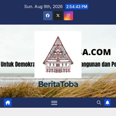
Skip
Sun. Aug 9th, 2026
2:54:43 PM
to
content
BeritaToba