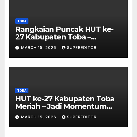
TOBA
Rangkaian Puncak HUT ke-
27 Kabupaten Toba –
Panjatkan Doa Untuk
MARCH 15, 2026
SUPEREDITOR
Kesejahteraan
TOBA
HUT ke-27 Kabupaten Toba
Meriah – Jadi Momentum
Perkuat Sinergi
MARCH 15, 2026
SUPEREDITOR
Pembangunan Kawasan
Danau Toba