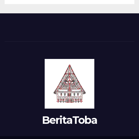
BeritaToba