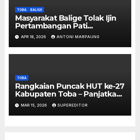
Dipalsukan
TOBA
BALIGE
Masyarakat Balige Tolak Ijin
Pertambangan Pati
Simanjuntak – btc Akan
APR 18, 2026
ANTONI MARPAUNG
Investigasi Proses Perijinan
TOBA
Rangkaian Puncak HUT ke-27
Kabupaten Toba – Panjatkan
Doa Untuk Kesejahteraan
MAR 15, 2026
SUPEREDITOR