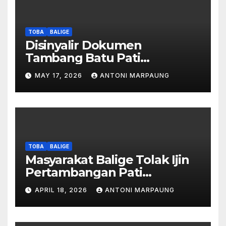
TOBA
BALIGE
Disinyalir Dokumen
Tambang Batu Pati
Simanjuntak Palsu – Jerry
MAY 17, 2026
ANTONI MARPAUNG
Manurung : Tambang Tidak
Berada Di DTA – Frengki
Pardede : Kami Tidak Miliki
Peta DTA – Tanda Tangan
Masyarakat Diduga
Dipalsukan
TOBA
BALIGE
Masyarakat Balige Tolak Ijin
Pertambangan Pati
Simanjuntak – btc Akan
APRIL 18, 2026
ANTONI MARPAUNG
Investigasi Proses Perijinan