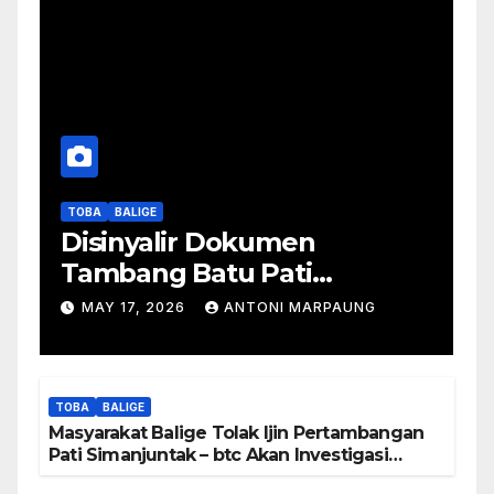
TOBA
BALIGE
Disinyalir Dokumen
Tambang Batu Pati
Simanjuntak Palsu – Jerry
MAY 17, 2026
ANTONI MARPAUNG
Manurung : Tambang Tidak
Berada Di DTA – Frengki
Pardede : Kami Tidak Miliki
TOBA
BALIGE
Peta DTA – Tanda Tangan
Masyarakat Balige Tolak Ijin Pertambangan
Masyarakat Diduga
Pati Simanjuntak – btc Akan Investigasi
Proses Perijinan
Dipalsukan