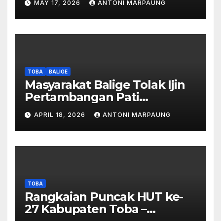
MAY 17, 2026
ANTONI MARPAUNG
Manurung : Tambang Tidak
Berada Di DTA – Frengki
Pardede : Kami Tidak Miliki
Peta DTA – Tanda Tangan
Masyarakat Diduga
Dipalsukan
TOBA
BALIGE
Masyarakat Balige Tolak Ijin
Pertambangan Pati
Simanjuntak – btc Akan
APRIL 18, 2026
ANTONI MARPAUNG
Investigasi Proses Perijinan
TOBA
Rangkaian Puncak HUT ke-
27 Kabupaten Toba –