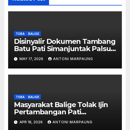
TOBA
BALIGE
Disinyalir Dokumen Tambang
Batu Pati Simanjuntak Palsu –
Jerry Manurung : Tambang
MAY 17, 2026
ANTONI MARPAUNG
Tidak Berada Di DTA –
Frengki Pardede : Kami Tidak
Miliki Peta DTA – Tanda
Tangan Masyarakat Diduga
Dipalsukan
TOBA
BALIGE
Masyarakat Balige Tolak Ijin
Pertambangan Pati
Simanjuntak – btc Akan
APR 18, 2026
ANTONI MARPAUNG
Investigasi Proses Perijinan