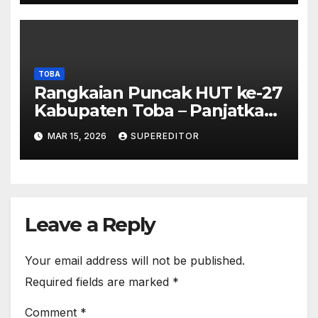
TOBA
Rangkaian Puncak HUT ke-27
Kabupaten Toba – Panjatkan
Doa Untuk Kesejahteraan
MAR 15, 2026
SUPEREDITOR
Leave a Reply
Your email address will not be published.
Required fields are marked
*
Comment
*