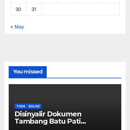
30
31
« May
You missed
TOBA
BALIGE
Disinyalir Dokumen
Tambang Batu Pati
Simanjuntak Palsu – Jerry