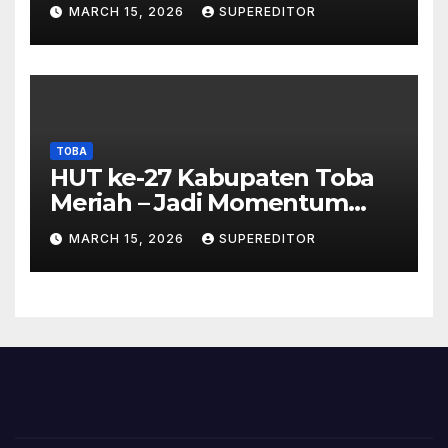
Panjatkan Doa Untuk
MARCH 15, 2026
SUPEREDITOR
Kesejahteraan
TOBA
HUT ke-27 Kabupaten Toba
Meriah – Jadi Momentum
Perkuat Sinergi
MARCH 15, 2026
SUPEREDITOR
Pembangunan Kawasan
Danau Toba