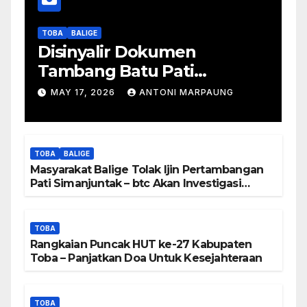
TOBA
BALIGE
Disinyalir Dokumen
Tambang Batu Pati
Simanjuntak Palsu – Jerry
MAY 17, 2026
ANTONI MARPAUNG
Manurung : Tambang Tidak
Berada Di DTA – Frengki
Pardede : Kami Tidak Miliki
TOBA
BALIGE
Peta DTA – Tanda Tangan
Masyarakat Balige Tolak Ijin Pertambangan
Masyarakat Diduga
Pati Simanjuntak – btc Akan Investigasi
Proses Perijinan
Dipalsukan
TOBA
Rangkaian Puncak HUT ke-27 Kabupaten
Toba – Panjatkan Doa Untuk Kesejahteraan
TOBA