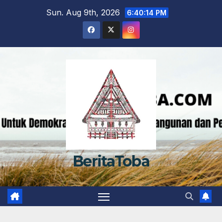
Skip
Sun. Aug 9th, 2026
6:40:15 PM
to
content
BeritaToba