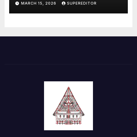
Perkuat Sinergi
MARCH 15, 2026
SUPEREDITOR
Pembangunan Kawasan
Danau Toba