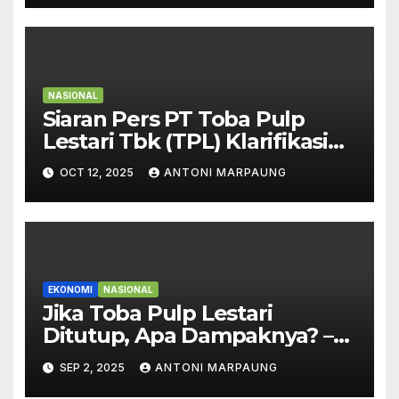
NASIONAL
Siaran Pers PT Toba Pulp
Lestari Tbk (TPL) Klarifikasi
atas Informasi Tidak Akurat
OCT 12, 2025
ANTONI MARPAUNG
Terkait Kejadian di Sihaporas
EKONOMI
NASIONAL
Jika Toba Pulp Lestari
Ditutup, Apa Dampaknya? –
Ini Penjelasan Joni Supriyanto
SEP 2, 2025
ANTONI MARPAUNG