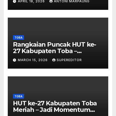
APRIL 18, 2026
ANTONI MARPAUNG
Investigasi Proses Perijinan
TOBA
Rangkaian Puncak HUT ke-
27 Kabupaten Toba –
Panjatkan Doa Untuk
MARCH 15, 2026
SUPEREDITOR
Kesejahteraan
TOBA
HUT ke-27 Kabupaten Toba
Meriah – Jadi Momentum