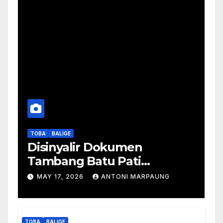
TOBA
BALIGE
Disinyalir Dokumen
Tambang Batu Pati
Simanjuntak Palsu – Jerry
MAY 17, 2026
ANTONI MARPAUNG
Manurung : Tambang Tidak
Berada Di DTA – Frengki
Pardede : Kami Tidak Miliki
TOBA
BALIGE