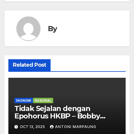
By
Related Post
EKONOMI
NASIONAL
Tidak Sejalan dengan
Epohorus HKBP – Bobby
Bersikeras PT TPL Punya Hak
OCT 13, 2025
ANTONI MARPAUNG
untuk Beroperasi