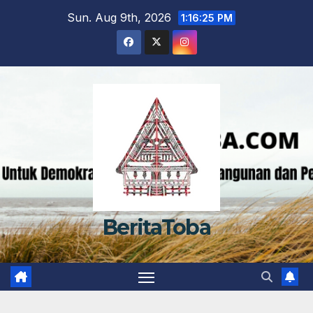
Skip
Sun. Aug 9th, 2026
1:16:26 PM
to
content
BeritaToba