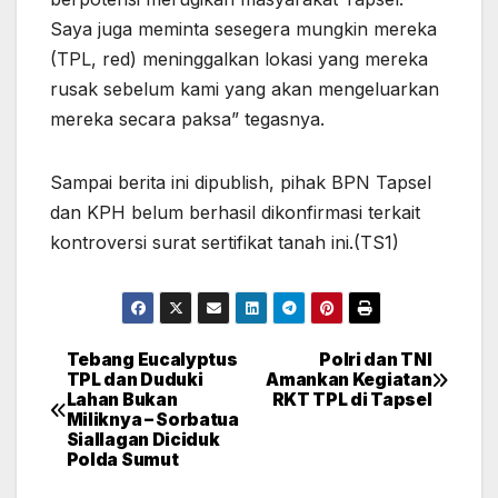
Saya juga meminta sesegera mungkin mereka
(TPL, red) meninggalkan lokasi yang mereka
rusak sebelum kami yang akan mengeluarkan
mereka secara paksa” tegasnya.
Sampai berita ini dipublish, pihak BPN Tapsel
dan KPH belum berhasil dikonfirmasi terkait
kontroversi surat sertifikat tanah ini.(TS1)
Tebang Eucalyptus
Polri dan TNI
Post
TPL dan Duduki
Amankan Kegiatan
Lahan Bukan
RKT TPL di Tapsel
navigation
Miliknya – Sorbatua
Siallagan Diciduk
Polda Sumut