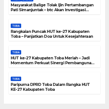
Peta DTA – Tanda Tangan
Masyarakat Balige Tolak Ijin Pertambangan
Masyarakat Diduga
Pati Simanjuntak – btc Akan Investigasi
Proses Perijinan
Dipalsukan
TOBA
Rangkaian Puncak HUT ke-27 Kabupaten
Toba – Panjatkan Doa Untuk Kesejahteraan
TOBA
HUT ke-27 Kabupaten Toba Meriah – Jadi
Momentum Perkuat Sinergi Pembangunan
Kawasan Danau Toba
TOBA
Paripurna DPRD Toba Dalam Rangka HUT
KE-27 Kabupaten Toba