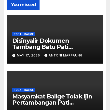
You missed
TOBA
BALIGE
Disinyalir Dokumen
Tambang Batu Pati
Simanjuntak Palsu – Jerry
MAY 17, 2026
ANTONI MARPAUNG
Manurung : Tambang Tidak
Berada Di DTA – Frengki
Pardede : Kami Tidak Miliki
Peta DTA – Tanda Tangan
Masyarakat Diduga
Dipalsukan
TOBA
BALIGE
Masyarakat Balige Tolak Ijin
Pertambangan Pati
Simanjuntak – btc Akan