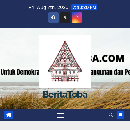
Skip
Fri. Aug 7th, 2026
7:40:32 PM
to
content
BeritaToba