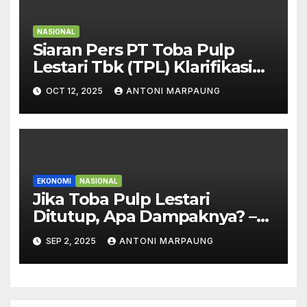
NASIONAL
Siaran Pers PT Toba Pulp
Lestari Tbk (TPL) Klarifikasi
atas Informasi Tidak Akurat
OCT 12, 2025
ANTONI MARPAUNG
Terkait Kejadian di Sihaporas
EKONOMI
NASIONAL
Jika Toba Pulp Lestari
Ditutup, Apa Dampaknya? –
Ini Penjelasan Joni Supriyanto
SEP 2, 2025
ANTONI MARPAUNG