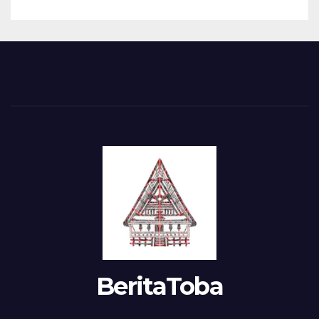
BeritaToba