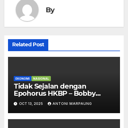
By
Related Post
EKONOMI
NASIONAL
Tidak Sejalan dengan
Epohorus HKBP – Bobby
Bersikeras PT TPL Punya Hak
OCT 13, 2025
ANTONI MARPAUNG
untuk Beroperasi