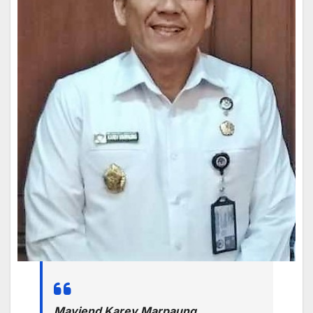
Mayjend Karev Marpaung