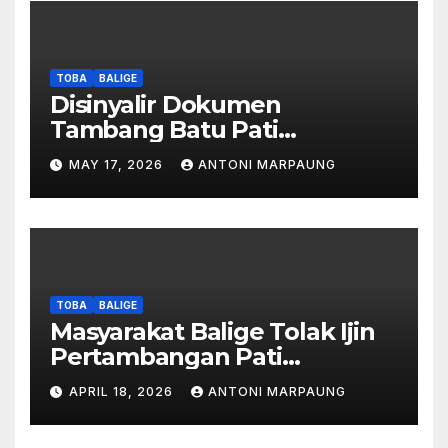
TOBA
BALIGE
Disinyalir Dokumen
Tambang Batu Pati
Simanjuntak Palsu – Jerry
MAY 17, 2026
ANTONI MARPAUNG
Manurung : Tambang Tidak
Berada Di DTA – Frengki
Pardede : Kami Tidak Miliki
Peta DTA – Tanda Tangan
Masyarakat Diduga
Dipalsukan
TOBA
BALIGE
Masyarakat Balige Tolak Ijin
Pertambangan Pati
Simanjuntak – btc Akan
APRIL 18, 2026
ANTONI MARPAUNG
Investigasi Proses Perijinan