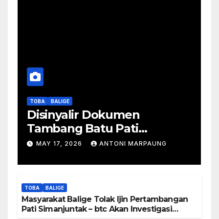
TOBA
BALIGE
Disinyalir Dokumen
Tambang Batu Pati
Simanjuntak Palsu – Jerry
MAY 17, 2026
ANTONI MARPAUNG
Manurung : Tambang Tidak
Berada Di DTA – Frengki
Pardede : Kami Tidak Miliki
TOBA
BALIGE
Peta DTA – Tanda Tangan
Masyarakat Balige Tolak Ijin Pertambangan
Masyarakat Diduga
Pati Simanjuntak – btc Akan Investigasi
Proses Perijinan