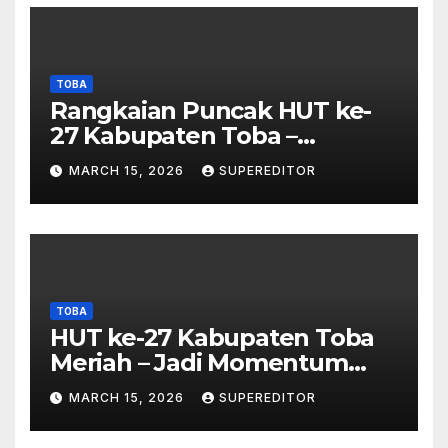
TOBA
Rangkaian Puncak HUT ke-
27 Kabupaten Toba –
Panjatkan Doa Untuk
MARCH 15, 2026
SUPEREDITOR
Kesejahteraan
TOBA
HUT ke-27 Kabupaten Toba
Meriah – Jadi Momentum
Perkuat Sinergi
MARCH 15, 2026
SUPEREDITOR
Pembangunan Kawasan
Danau Toba