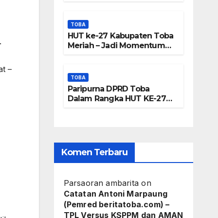
Frengki
Panjatkan Doa Untuk
Kesejahteraan
Pardede :
TOBA
HUT ke-27 Kabupaten Toba
Kami Tidak
.
Meriah – Jadi Momentum
Perkuat Sinergi
Miliki Peta
Pembangunan Kawasan
t –
Danau Toba
DTA – Tanda
TOBA
Paripurna DPRD Toba
Tangan
Dalam Rangka HUT KE-27
Kabupaten Toba
Masyarakat
Diduga
Dipalsukan
Komen Terbaru
Parsaoran ambarita
on
Catatan Antoni Marpaung
(Pemred beritatoba.com) –
TPL Versus KSPPM dan AMAN