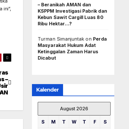
tika
– Beranikah AMAN dan
ini”,
KSPPM Investigasi Pabrik dan
Kebun Sawit Cargill Luas 80
Ribu Hektar…?
Turman Simanjuntak
on
Perda
Masyarakat Hukum Adat
Ketinggalan Zaman Harus
Dicabut
ras
s –
sir
Kalender
MAN
August 2026
S
M
T
W
T
F
S