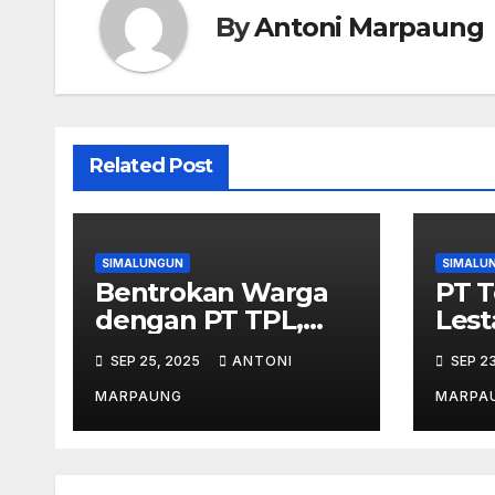
By
Antoni Marpaung
Related Post
SIMALUNGUN
SIMALU
Bentrokan Warga
PT T
dengan PT TPL,
Lest
Kapolres
Ania
SEP 25, 2025
ANTONI
SEP 2
Simalungun Minta
IPB 
Kedua Pihak Tahan
MARPAUNG
MARPA
Diri