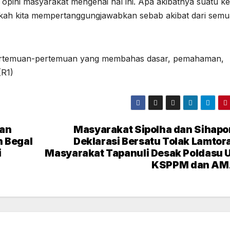
pini masyarakat mengenai hal ini. Apa akibatnya suatu ke
apkah kita mempertanggungjawabkan sebab akibat dari semua 
 pertemuan-pertemuan yang membahas dasar, pemahaman,
(R1)
kan
Masyarakat Sipolha dan Sihapo
n Begal
Deklarasi Bersatu Tolak Lamtora
i
Masyarakat Tapanuli Desak Poldasu U
KSPPM dan A