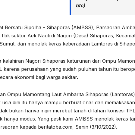
btc)
kat Bersatu Sipolha – Sihaporas (AMBSS), Parsaoran Ambar
Tbk sektor Aek Nauli di Nagori (Desa) Sihaporas, Kecama
Sumut, dan menolak keras keberadaan Lamtoras di Sihapo
ra kelahiran Nagori Sihaporas keturunan dari Ompu Mamo
L karena perusahaan yang sudah puluhan tahun itu berop
secara ekonomi bagi warga sekitar.
an Ompu Mamontang Laut Ambarita Sihaporas (Lamtoras)
ak usia dini itu hanya mampu berbuat onar dan memaksakan
idak bukan hanya ingin merebut tanah di lahan konsesi TP
ntuk hanya modus. Yang pasti kami AMBSS menolak keras t
rsaoran kepada beritatoba.com, Senin (3/10/2022).