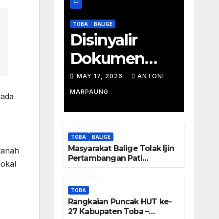
TOBA
BALIGE
Disinyalir
Dokumen
Tambang
MAY 17, 2026
ANTONI
Batu Pati
MARPAUNG
 ada
Simanjuntak
Palsu – Jerry
TOBA
BALIGE
Manurung :
Masyarakat Balige Tolak Ijin
tanah
Pertambangan Pati
lokal
Tambang
Simanjuntak – btc Akan
Investigasi Proses Perijinan
Tidak Berada
TOBA
Rangkaian Puncak HUT ke-
Di DTA –
27 Kabupaten Toba –