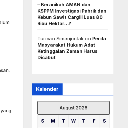
– Beranikah AMAN dan
KSPPM Investigasi Pabrik dan
Kebun Sawit Cargill Luas 80
elum
Ribu Hektar…?
Turman Simanjuntak
on
Perda
Masyarakat Hukum Adat
Ketinggalan Zaman Harus
Dicabut
asan.
Kalender
August 2026
 yang
S
M
T
W
T
F
S