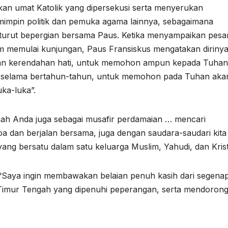
kan umat Katolik yang dipersekusi serta menyerukan
impin politik dan pemuka agama lainnya, sebagaimana
turut bepergian bersama Paus. Ketika menyampaikan pesa
lum memulai kunjungan, Paus Fransiskus mengatakan diriny
ngan kerendahan hati, untuk memohon ampun kepada Tuhan
sme selama bertahun-tahun, untuk memohon pada Tuhan aka
ka-luka”.
ah Anda juga sebagai musafir perdamaian … mencari
a dan berjalan bersama, juga dengan saudara-saudari kita 
yang bersatu dalam satu keluarga Muslim, Yahudi, dan Krist
, “Saya ingin membawakan belaian penuh kasih dari segena
Timur Tengah yang dipenuhi peperangan, serta mendoron