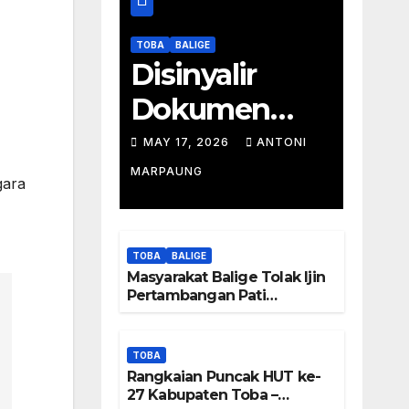
TOBA
BALIGE
Disinyalir
Dokumen
Tambang
MAY 17, 2026
ANTONI
Batu Pati
MARPAUNG
gara
Simanjuntak
Palsu – Jerry
TOBA
BALIGE
Manurung :
Masyarakat Balige Tolak Ijin
Pertambangan Pati
Tambang
Simanjuntak – btc Akan
Investigasi Proses Perijinan
Tidak Berada
TOBA
Rangkaian Puncak HUT ke-
Di DTA –
27 Kabupaten Toba –