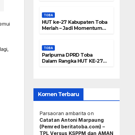
Frengki
Panjatkan Doa Untuk
Kesejahteraan
Pardede :
TOBA
HUT ke-27 Kabupaten Toba
nemui
Kami Tidak
Meriah – Jadi Momentum
Perkuat Sinergi
Miliki Peta
Pembangunan Kawasan
Danau Toba
DTA – Tanda
agi,
TOBA
Paripurna DPRD Toba
Tangan
Dalam Rangka HUT KE-27
Kabupaten Toba
Masyarakat
Diduga
Dipalsukan
Komen Terbaru
Parsaoran ambarita
on
Catatan Antoni Marpaung
(Pemred beritatoba.com) –
TPL Versus KSPPM dan AMAN