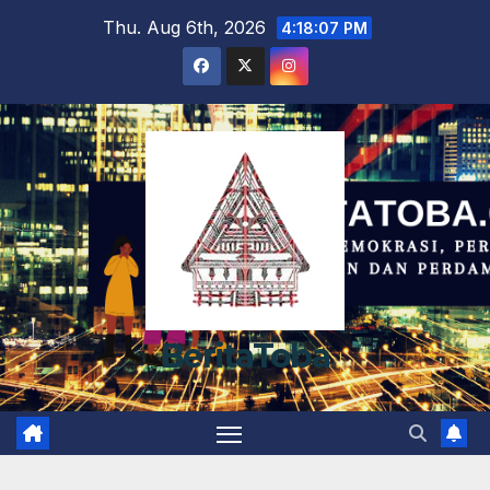
Skip
Thu. Aug 6th, 2026
4:18:08 PM
to
content
BeritaToba