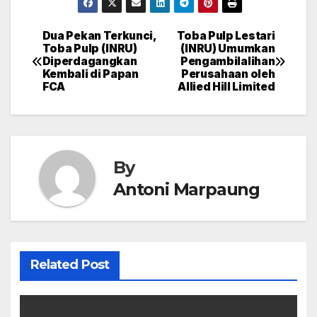
Dua Pekan Terkunci,
Toba Pulp Lestari
Post
Toba Pulp (INRU)
(INRU) Umumkan
Diperdagangkan
Pengambilalihan
navigation
Kembali di Papan
Perusahaan oleh
FCA
Allied Hill Limited
By
Antoni Marpaung
Related Post