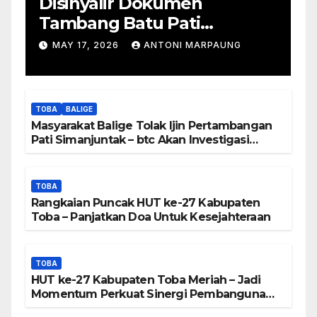
Disinyalir Dokumen
Tambang Batu Pati
Simanjuntak Palsu – Jerry
MAY 17, 2026
ANTONI MARPAUNG
Manurung : Tambang Tidak
Berada Di DTA – Frengki
Pardede : Kami Tidak Miliki
TOBA
BALIGE
Peta DTA – Tanda Tangan
Masyarakat Balige Tolak Ijin Pertambangan
Masyarakat Diduga
Pati Simanjuntak – btc Akan Investigasi
Proses Perijinan
Dipalsukan
TOBA
Rangkaian Puncak HUT ke-27 Kabupaten
Toba – Panjatkan Doa Untuk Kesejahteraan
TOBA
HUT ke-27 Kabupaten Toba Meriah – Jadi
Momentum Perkuat Sinergi Pembangunan
Kawasan Danau Toba