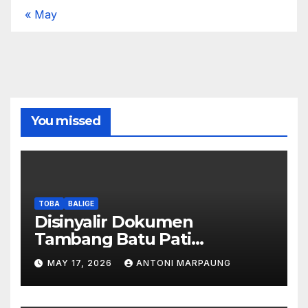
« May
You missed
TOBA
BALIGE
Disinyalir Dokumen
Tambang Batu Pati
Simanjuntak Palsu – Jerry
MAY 17, 2026
ANTONI MARPAUNG
Manurung : Tambang Tidak
Berada Di DTA – Frengki
Pardede : Kami Tidak Miliki