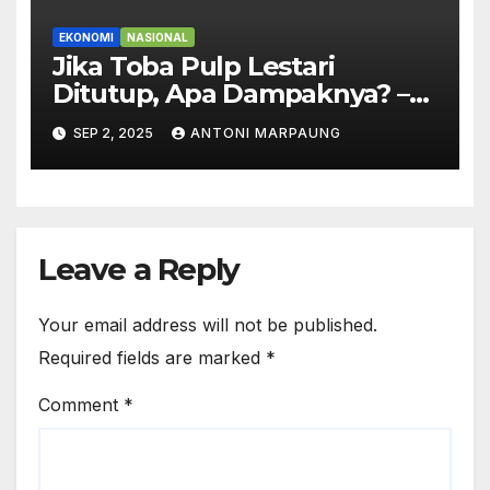
EKONOMI
NASIONAL
Jika Toba Pulp Lestari
Ditutup, Apa Dampaknya? –
Ini Penjelasan Joni Supriyanto
SEP 2, 2025
ANTONI MARPAUNG
Leave a Reply
Your email address will not be published.
Required fields are marked
*
Comment
*