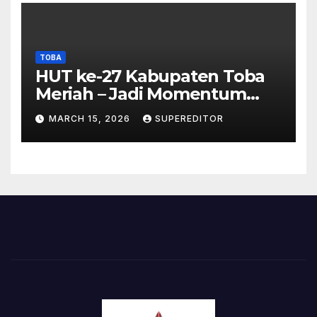
TOBA
HUT ke-27 Kabupaten Toba
Meriah – Jadi Momentum
Perkuat Sinergi
MARCH 15, 2026
SUPEREDITOR
Pembangunan Kawasan
Danau Toba