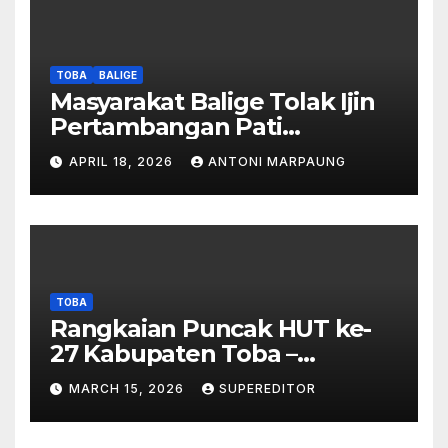
Peta DTA – Tanda Tangan
Masyarakat Diduga
Dipalsukan
TOBA
BALIGE
Masyarakat Balige Tolak Ijin
Pertambangan Pati
Simanjuntak – btc Akan
APRIL 18, 2026
ANTONI MARPAUNG
Investigasi Proses Perijinan
TOBA
Rangkaian Puncak HUT ke-
27 Kabupaten Toba –
Panjatkan Doa Untuk
MARCH 15, 2026
SUPEREDITOR
Kesejahteraan