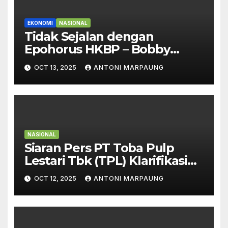
EKONOMI
NASIONAL
Tidak Sejalan dengan
Epohorus HKBP – Bobby
Bersikeras PT TPL Punya Hak
OCT 13, 2025
ANTONI MARPAUNG
untuk Beroperasi
NASIONAL
Siaran Pers PT Toba Pulp
Lestari Tbk (TPL) Klarifikasi
atas Informasi Tidak Akurat
OCT 12, 2025
ANTONI MARPAUNG
Terkait Kejadian di Sihaporas