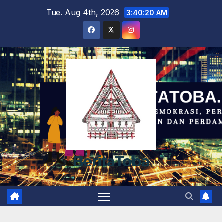
Skip
Tue. Aug 4th, 2026
3:40:20 AM
to
content
BeritaToba