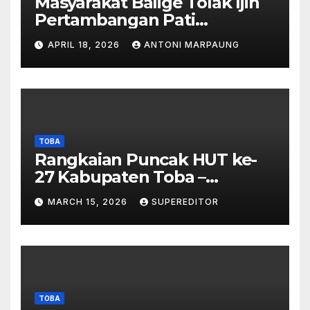
Masyarakat Balige Tolak Ijin
Pertambangan Pati
Simanjuntak – btc Akan
APRIL 18, 2026
ANTONI MARPAUNG
Investigasi Proses Perijinan
TOBA
Rangkaian Puncak HUT ke-
27 Kabupaten Toba –
Panjatkan Doa Untuk
MARCH 15, 2026
SUPEREDITOR
Kesejahteraan
TOBA