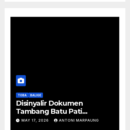
TOBA
BALIGE
Disinyalir Dokumen
Tambang Batu Pati
Simanjuntak Palsu – Jerry
MAY 17, 2026
ANTONI MARPAUNG
Manurung : Tambang Tidak