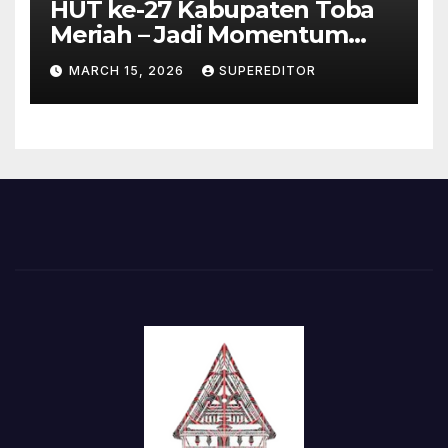
HUT ke-27 Kabupaten Toba
Meriah – Jadi Momentum
Perkuat Sinergi
MARCH 15, 2026
SUPEREDITOR
Pembangunan Kawasan
Danau Toba