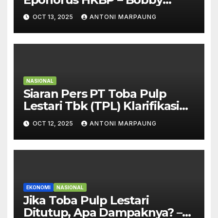
Bersikeras PT TPL Punya Hak
OCT 13, 2025
ANTONI MARPAUNG
untuk Beroperasi
NASIONAL
Siaran Pers PT Toba Pulp
Lestari Tbk (TPL) Klarifikasi
atas Informasi Tidak Akurat
OCT 12, 2025
ANTONI MARPAUNG
Terkait Kejadian di Sihaporas
EKONOMI
NASIONAL
Jika Toba Pulp Lestari
Ditutup, Apa Dampaknya? –