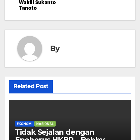
Wakili Sukanto
Tanoto
By
Related Post
EKONOMI
NASIONAL
Tidak Sejalan dengan
Epohorus HKBP – Bobby