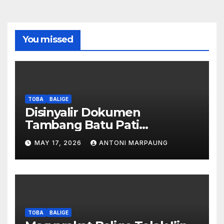
You missed
TOBA
BALIGE
Disinyalir Dokumen
Tambang Batu Pati
Simanjuntak Palsu – Jerry
MAY 17, 2026
ANTONI MARPAUNG
Manurung : Tambang Tidak
Berada Di DTA – Frengki
Pardede : Kami Tidak Miliki
Peta DTA – Tanda Tangan
Masyarakat Diduga
Dipalsukan
TOBA
BALIGE