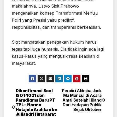
makalahnya, Listyo Sigit Prabowo
mengenalkan konsep Transformasi Menuju
Polri yang Presisi yaitu prediktif,
responsibilitas, dan transparansi berkeadilan.
Sigit mengatakan penegakan hukum harus
tegas tapi juga humanis. Dia tidak ingin ada lagi
kasus-kasus yang mengusik rasa keadilan di
masyarakat.
Dikonfirmasi Soal
Pendiri Alibaba Jack
Post
ISO 14001 dan
Ma Muncul di Acara
Paradigma Baru PT
Amal Setelah Hilang
navigation
TPL – Norma
Dari Hadapan Publik
Hutajulu Arahkan ke
Sejak Oktober
Juliandri Hutabarat