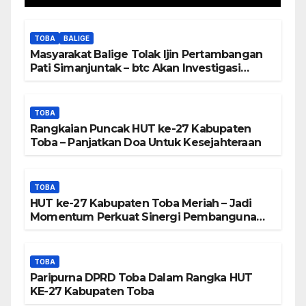
Berada Di DTA – Frengki
Pardede : Kami Tidak Miliki
TOBA
BALIGE
Peta DTA – Tanda Tangan
Masyarakat Balige Tolak Ijin Pertambangan
Masyarakat Diduga
Pati Simanjuntak – btc Akan Investigasi
Proses Perijinan
Dipalsukan
TOBA
Rangkaian Puncak HUT ke-27 Kabupaten
Toba – Panjatkan Doa Untuk Kesejahteraan
TOBA
HUT ke-27 Kabupaten Toba Meriah – Jadi
Momentum Perkuat Sinergi Pembangunan
Kawasan Danau Toba
TOBA
Paripurna DPRD Toba Dalam Rangka HUT
KE-27 Kabupaten Toba