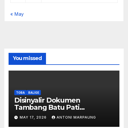
« May
You missed
TOBA
BALIGE
Disinyalir Dokumen
Tambang Batu Pati
Simanjuntak Palsu – Jerry
MAY 17, 2026
ANTONI MARPAUNG
Manurung : Tambang Tidak