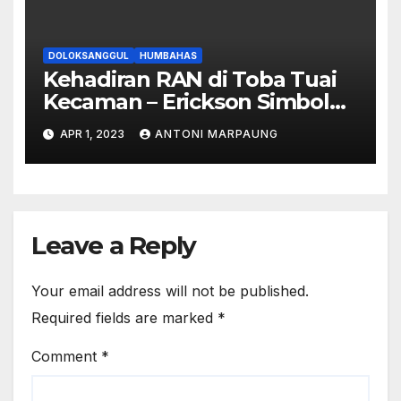
DOLOKSANGGUL
HUMBAHAS
Kehadiran RAN di Toba Tuai
Kecaman – Erickson Simbolon
: Justru KSPPM yang diduga
APR 1, 2023
ANTONI MARPAUNG
kuat sebagai biang kerok
Leave a Reply
Your email address will not be published.
Required fields are marked
*
Comment
*