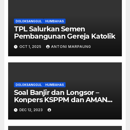
DOLOKSANGGUL
HUMBAHAS
TPL Salurkan Semen
Pembangunan Gereja Katolik
OCT 1, 2025
ANTONI MARPAUNG
DOLOKSANGGUL
HUMBAHAS
Soal Banjir dan Longsor –
Konpers KSPPM dan AMAN
Memalukan, Sepihak dan
DEC 12, 2023
Provokatif – Tidak Ada
Konsesi TPL di Habeahan