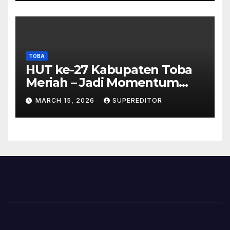
TOBA
HUT ke-27 Kabupaten Toba
Meriah – Jadi Momentum
Perkuat Sinergi
MARCH 15, 2026
SUPEREDITOR
Pembangunan Kawasan
Danau Toba