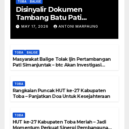
TOBA
BALIGE
Disinyalir Dokumen
Tambang Batu Pati
Simanjuntak Palsu – Jerry
MAY 17, 2026
ANTONI MARPAUNG
Manurung : Tambang Tidak
Berada Di DTA – Frengki
Pardede : Kami Tidak Miliki
TOBA
BALIGE
Peta DTA – Tanda Tangan
Masyarakat Balige Tolak Ijin Pertambangan
Masyarakat Diduga
Pati Simanjuntak – btc Akan Investigasi
Proses Perijinan
Dipalsukan
TOBA
Rangkaian Puncak HUT ke-27 Kabupaten
Toba – Panjatkan Doa Untuk Kesejahteraan
TOBA
HUT ke-27 Kabupaten Toba Meriah – Jadi
Momentum Perkuat Sinergi Pembangunan