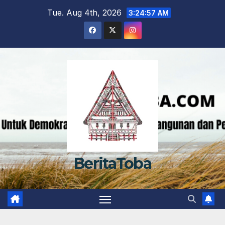
Skip
Tue. Aug 4th, 2026
3:24:58 AM
to
content
BeritaToba