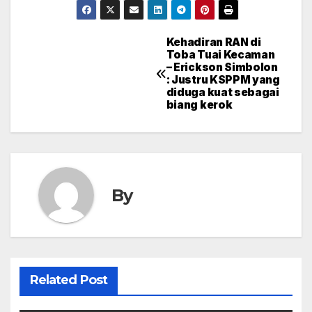
Kehadiran RAN di
Post
Toba Tuai Kecaman
– Erickson Simbolon
navigation
: Justru KSPPM yang
diduga kuat sebagai
biang kerok
By
Related Post