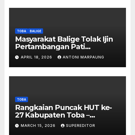
Berada Di DTA – Frengki
Pardede : Kami Tidak Miliki
Peta DTA – Tanda Tangan
Masyarakat Diduga
Dipalsukan
TOBA
BALIGE
Masyarakat Balige Tolak Ijin
Pertambangan Pati
Simanjuntak – btc Akan
APRIL 18, 2026
ANTONI MARPAUNG
Investigasi Proses Perijinan
TOBA
Rangkaian Puncak HUT ke-
27 Kabupaten Toba –
Panjatkan Doa Untuk
MARCH 15, 2026
SUPEREDITOR
Kesejahteraan