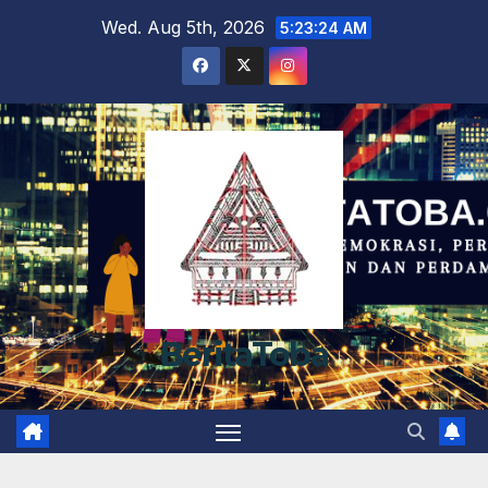
Skip
Wed. Aug 5th, 2026
5:23:25 AM
to
content
BeritaToba