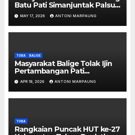
Batu Pati Simanjuntak Palsu –
Jerry Manurung : Tambang
MAY 17, 2026
ANTONI MARPAUNG
Tidak Berada Di DTA –
Frengki Pardede : Kami Tidak
Miliki Peta DTA – Tanda
Tangan Masyarakat Diduga
Dipalsukan
TOBA
BALIGE
Masyarakat Balige Tolak Ijin
Pertambangan Pati
Simanjuntak – btc Akan
APR 18, 2026
ANTONI MARPAUNG
Investigasi Proses Perijinan
TOBA
Rangkaian Puncak HUT ke-27