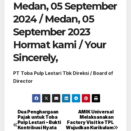
Medan, 05 September
2024 / Medan, 05
September 2023
Hormat kami / Your
Sincerely,
PT Toba Pulp Lestari Tbk Direksi / Board of
Director
Dua Penghargaan
AMIK Universal
Post
Pajak untuk Toba
Melaksanakan
Pulp Lestari – Bukti
Factory Visit ke TPL
navigation
Kontribusi Nyata
Wujudkan Kurikulum