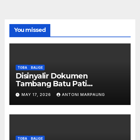
You missed
TOBA
BALIGE
Disinyalir Dokumen
Tambang Batu Pati
Simanjuntak Palsu – Jerry
MAY 17, 2026
ANTONI MARPAUNG
Manurung : Tambang Tidak
Berada Di DTA – Frengki
Pardede : Kami Tidak Miliki
Peta DTA – Tanda Tangan
Masyarakat Diduga
Dipalsukan
TOBA
BALIGE