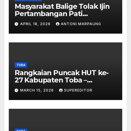
Masyarakat Balige Tolak Ijin
Pertambangan Pati
Simanjuntak – btc Akan
APRIL 18, 2026
ANTONI MARPAUNG
Investigasi Proses Perijinan
TOBA
Rangkaian Puncak HUT ke-
27 Kabupaten Toba –
Panjatkan Doa Untuk
MARCH 15, 2026
SUPEREDITOR
Kesejahteraan