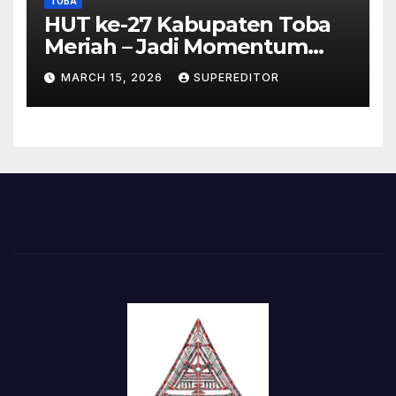
TOBA
HUT ke-27 Kabupaten Toba
Meriah – Jadi Momentum
Perkuat Sinergi
MARCH 15, 2026
SUPEREDITOR
Pembangunan Kawasan
Danau Toba