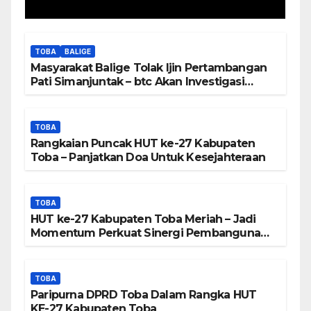
Manurung : Tambang Tidak
Berada Di DTA – Frengki
Pardede : Kami Tidak Miliki
TOBA
BALIGE
Peta DTA – Tanda Tangan
Masyarakat Balige Tolak Ijin Pertambangan
Masyarakat Diduga
Pati Simanjuntak – btc Akan Investigasi
Proses Perijinan
Dipalsukan
TOBA
Rangkaian Puncak HUT ke-27 Kabupaten
Toba – Panjatkan Doa Untuk Kesejahteraan
TOBA
HUT ke-27 Kabupaten Toba Meriah – Jadi
Momentum Perkuat Sinergi Pembangunan
Kawasan Danau Toba
TOBA
Paripurna DPRD Toba Dalam Rangka HUT
KE-27 Kabupaten Toba