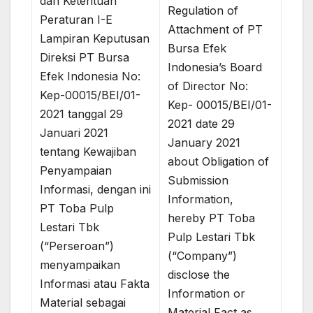
dan Ketentuan
Regulation of
Peraturan I-E
Attachment of PT
Lampiran Keputusan
Bursa Efek
Direksi PT Bursa
Indonesia’s Board
Efek Indonesia No:
of Director No:
Kep-00015/BEI/01-
Kep- 00015/BEI/01-
2021 tanggal 29
2021 date 29
Januari 2021
January 2021
tentang Kewajiban
about Obligation of
Penyampaian
Submission
Informasi, dengan ini
Information,
PT Toba Pulp
hereby PT Toba
Lestari Tbk
Pulp Lestari Tbk
(“Perseroan”)
(“Company”)
menyampaikan
disclose the
Informasi atau Fakta
Information or
Material sebagai
Material Fact as