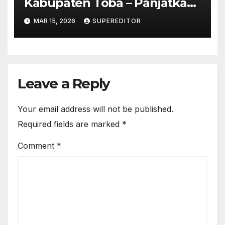
Kabupaten Toba – Panjatkan
Doa Untuk Kesejahteraan
MAR 15, 2026
SUPEREDITOR
Leave a Reply
Your email address will not be published.
Required fields are marked
*
Comment
*