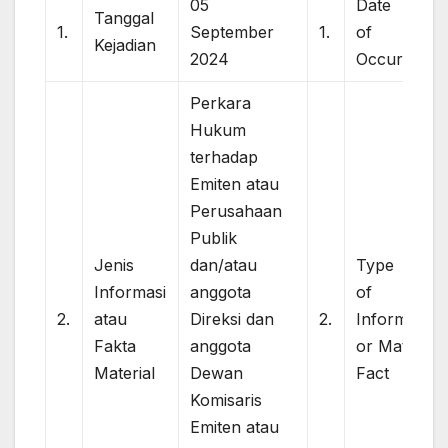
05
Dat
Tanggal
1.
September
1.
of
Kejadian
2024
Occurance
Perkara
Hukum
terhadap
Emiten atau
Perusahaan
Publik
Jenis
dan/atau
Typ
Informasi
anggota
of
2.
atau
Direksi dan
2.
Information
Fakta
anggota
or Material
Material
Dewan
Fact
Komisaris
Emiten atau