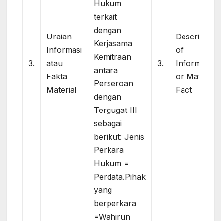
Hukum
terkait
dengan
Uraian
Description
Kerjasama
Informasi
of
Kemitraan
3.
atau
3.
Information
antara
Fakta
or Material
Perseroan
Material
Fact
dengan
Tergugat III
sebagai
berikut: Jenis
Perkara
Hukum =
Perdata.Pihak
yang
berperkara
=Wahirun