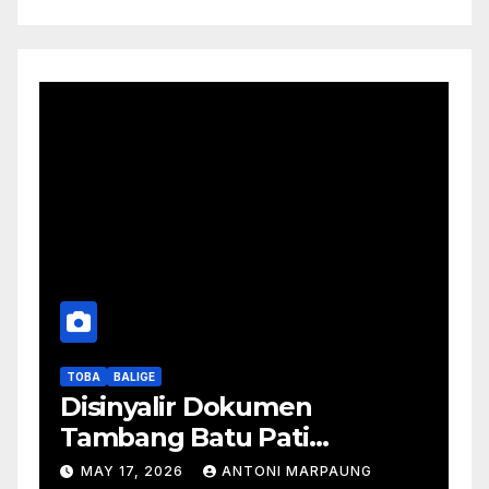
TOBA
BALIGE
Disinyalir Dokumen
Tambang Batu Pati
Simanjuntak Palsu – Jerry
MAY 17, 2026
ANTONI MARPAUNG