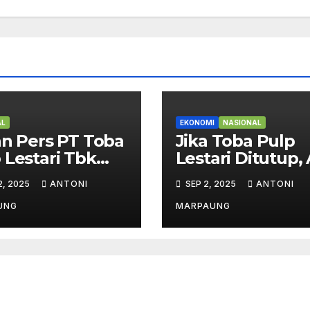
AL
EKONOMI
NASIONAL
an Pers PT Toba
Jika Toba Pulp
 Lestari Tbk
Lestari Ditutup,
 Klarifikasi atas
Dampaknya? – In
2, 2025
ANTONI
SEP 2, 2025
ANTONI
rmasi Tidak
Penjelasan Joni
at Terkait
Supriyanto
UNG
MARPAUNG
dian di
poras