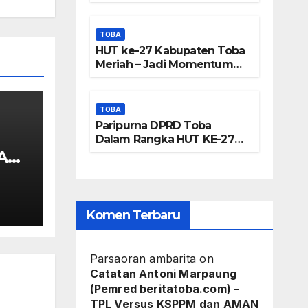
Frengki
Panjatkan Doa Untuk
Kesejahteraan
Pardede :
TOBA
HUT ke-27 Kabupaten Toba
Kami Tidak
Meriah – Jadi Momentum
Perkuat Sinergi
Miliki Peta
Pembangunan Kawasan
Danau Toba
DTA – Tanda
TOBA
Paripurna DPRD Toba
Tangan
Dalam Rangka HUT KE-27
Kabupaten Toba
 Apa
Masyarakat
i
Diduga
Dipalsukan
Komen Terbaru
Parsaoran ambarita
on
Catatan Antoni Marpaung
(Pemred beritatoba.com) –
TPL Versus KSPPM dan AMAN