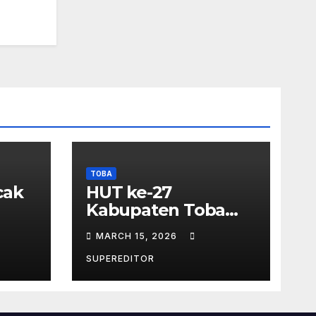
TOBA
cak
HUT ke-27
Kabupaten Toba
 –
Meriah – Jadi
MARCH 15, 2026
Momentum
Perkuat Sinergi
SUPEREDITOR
Pembangunan
Kawasan Danau
Toba