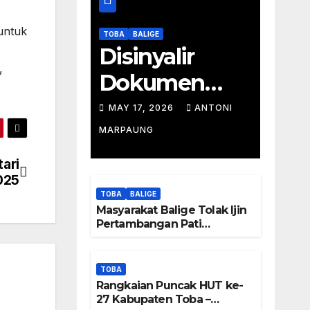
untuk
TOBA
BALIGE
Disinyalir
,
Dokumen
Tambang
MAY 17, 2026
ANTONI
Batu Pati
MARPAUNG
Simanjuntak
tari
025
Palsu – Jerry
TOBA
BALIGE
Manurung :
Masyarakat Balige Tolak Ijin
Pertambangan Pati
Tambang
Simanjuntak – btc Akan
Investigasi Proses Perijinan
Tidak Berada
TOBA
Rangkaian Puncak HUT ke-
Di DTA –
27 Kabupaten Toba –