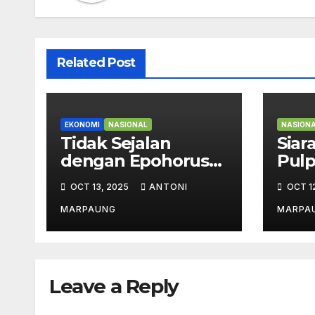
Related Post
EKONOMI
NASIONAL
NASION
Tidak Sejalan
Siar
dengan Epohorus
Pulp
HKBP – Bobby
(TPL)
OCT 13, 2025
ANTONI
OCT 1
Bersikeras PT TPL
Info
Punya Hak untuk
Akur
MARPAUNG
MARPA
Beroperasi
Keja
Siha
Leave a Reply