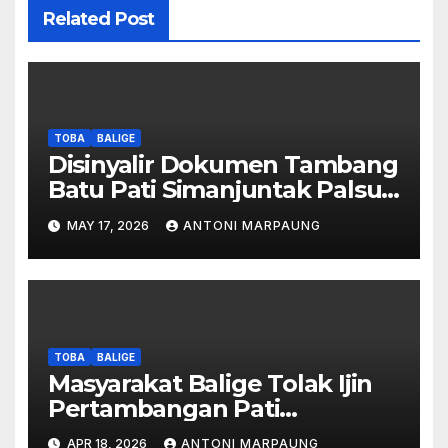
Related Post
TOBA
BALIGE
Disinyalir Dokumen Tambang
Batu Pati Simanjuntak Palsu –
Jerry Manurung : Tambang
MAY 17, 2026
ANTONI MARPAUNG
Tidak Berada Di DTA –
Frengki Pardede : Kami Tidak
Miliki Peta DTA – Tanda
Tangan Masyarakat Diduga
Dipalsukan
TOBA
BALIGE
Masyarakat Balige Tolak Ijin
Pertambangan Pati
Simanjuntak – btc Akan
APR 18, 2026
ANTONI MARPAUNG