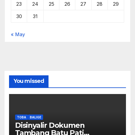
23
24
25
26
27
28
29
30
31
« May
You missed
TOBA
BALIGE
Disinyalir Dokumen
Tambang Batu Pati