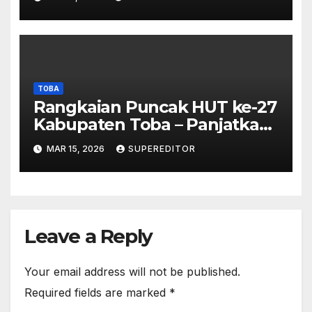
Investigasi Proses Perijinan
TOBA
Rangkaian Puncak HUT ke-27
Kabupaten Toba – Panjatkan
Doa Untuk Kesejahteraan
MAR 15, 2026
SUPEREDITOR
Leave a Reply
Your email address will not be published.
Required fields are marked
*