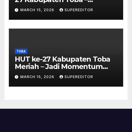
Panjatkan Doa Untuk
MARCH 15, 2026
SUPEREDITOR
Kesejahteraan
TOBA
HUT ke-27 Kabupaten Toba
Meriah – Jadi Momentum
Perkuat Sinergi
MARCH 15, 2026
SUPEREDITOR
Pembangunan Kawasan
Danau Toba