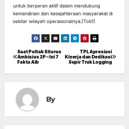
untuk berperan aktif dalam mendukung
kemandirian dan kesejahteraan masyarakat di
sekitar wilayah operasionalnya.(Tob1)
Saat Poltak Sitorus
TPL Apresiasi
Post
Ambisius 2P – Ini 7
Kinerja dan Dedikasi
Fakta Aib
Supir Truk Logging
navigation
By