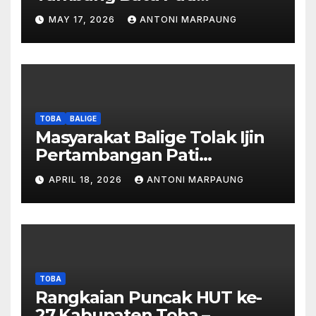
Simanjuntak Palsu – Jerry
MAY 17, 2026
ANTONI MARPAUNG
Manurung : Tambang Tidak
Berada Di DTA – Frengki
Pardede : Kami Tidak Miliki
Peta DTA – Tanda Tangan
Masyarakat Diduga
Dipalsukan
TOBA
BALIGE
Masyarakat Balige Tolak Ijin
Pertambangan Pati
Simanjuntak – btc Akan
APRIL 18, 2026
ANTONI MARPAUNG
Investigasi Proses Perijinan
TOBA
Rangkaian Puncak HUT ke-
27 Kabupaten Toba –