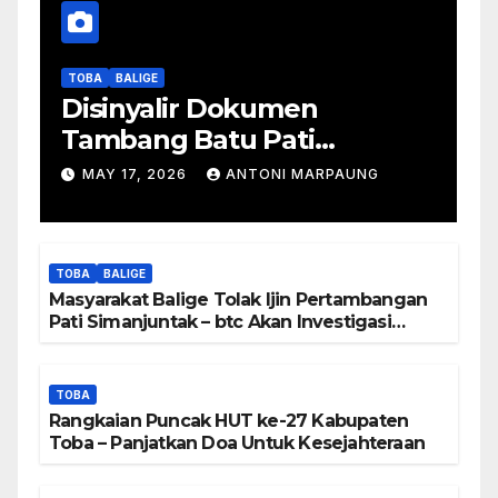
TOBA
BALIGE
Disinyalir Dokumen
Tambang Batu Pati
Simanjuntak Palsu – Jerry
MAY 17, 2026
ANTONI MARPAUNG
Manurung : Tambang Tidak
Berada Di DTA – Frengki
Pardede : Kami Tidak Miliki
TOBA
BALIGE
Peta DTA – Tanda Tangan
Masyarakat Balige Tolak Ijin Pertambangan
Masyarakat Diduga
Pati Simanjuntak – btc Akan Investigasi
Proses Perijinan
Dipalsukan
TOBA
Rangkaian Puncak HUT ke-27 Kabupaten
Toba – Panjatkan Doa Untuk Kesejahteraan