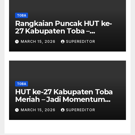
TOBA
Rangkaian Puncak HUT ke-
27 Kabupaten Toba –
Panjatkan Doa Untuk
MARCH 15, 2026
SUPEREDITOR
Kesejahteraan
TOBA
HUT ke-27 Kabupaten Toba
Meriah – Jadi Momentum
Perkuat Sinergi
MARCH 15, 2026
SUPEREDITOR
Pembangunan Kawasan
Danau Toba