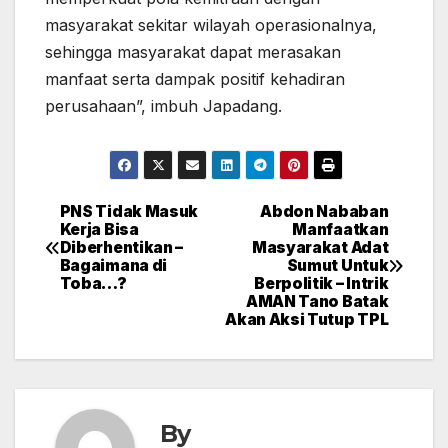
masyarakat sekitar wilayah operasionalnya,
sehingga masyarakat dapat merasakan
manfaat serta dampak positif kehadiran
perusahaan”, imbuh Japadang.
PNS Tidak Masuk
Abdon Nababan
Post
Kerja Bisa
Manfaatkan
Diberhentikan –
Masyarakat Adat
navigation
Bagaimana di
Sumut Untuk
Toba…?
Berpolitik – Intrik
AMAN Tano Batak
Akan Aksi Tutup TPL
By