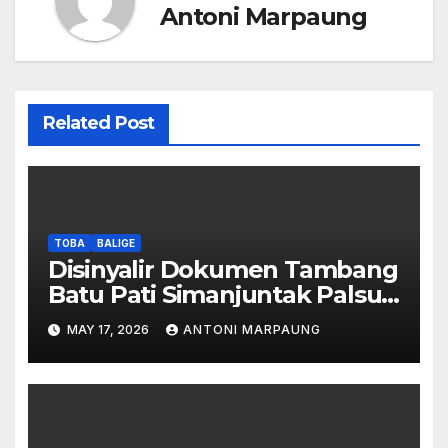
Antoni Marpaung
Related Post
TOBA
BALIGE
Disinyalir Dokumen Tambang
Batu Pati Simanjuntak Palsu –
Jerry Manurung : Tambang
MAY 17, 2026
ANTONI MARPAUNG
Tidak Berada Di DTA –
Frengki Pardede : Kami Tidak
Miliki Peta DTA – Tanda
Tangan Masyarakat Diduga
Dipalsukan