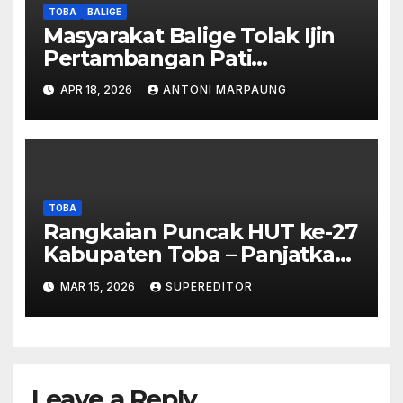
TOBA
BALIGE
Masyarakat Balige Tolak Ijin
Pertambangan Pati
Simanjuntak – btc Akan
APR 18, 2026
ANTONI MARPAUNG
Investigasi Proses Perijinan
TOBA
Rangkaian Puncak HUT ke-27
Kabupaten Toba – Panjatkan
Doa Untuk Kesejahteraan
MAR 15, 2026
SUPEREDITOR
Leave a Reply