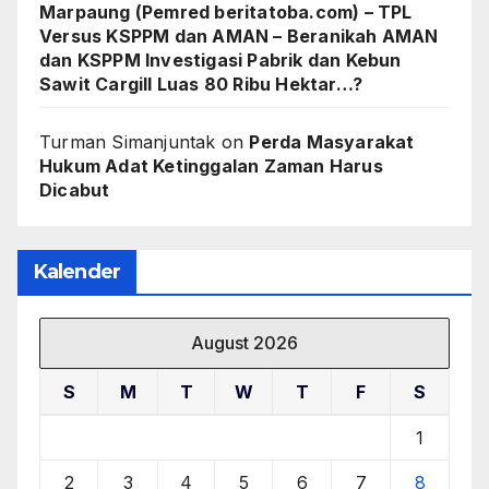
Marpaung (Pemred beritatoba.com) – TPL
Versus KSPPM dan AMAN – Beranikah AMAN
dan KSPPM Investigasi Pabrik dan Kebun
Sawit Cargill Luas 80 Ribu Hektar…?
Turman Simanjuntak
on
Perda Masyarakat
Hukum Adat Ketinggalan Zaman Harus
Dicabut
Kalender
August 2026
S
M
T
W
T
F
S
1
2
3
4
5
6
7
8