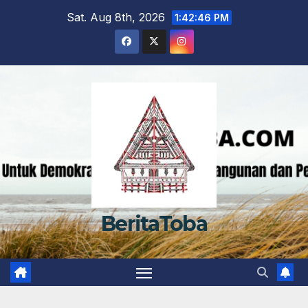
Skip
Sat. Aug 8th, 2026
1:42:47 PM
to
content
BeritaToba