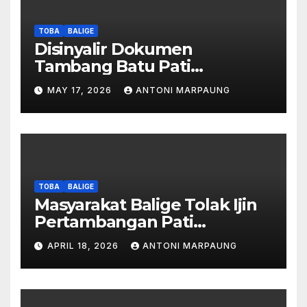
TOBA
BALIGE
Disinyalir Dokumen
Tambang Batu Pati
Simanjuntak Palsu – Jerry
MAY 17, 2026
ANTONI MARPAUNG
Manurung : Tambang Tidak
Berada Di DTA – Frengki
Pardede : Kami Tidak Miliki
Peta DTA – Tanda Tangan
Masyarakat Diduga
Dipalsukan
TOBA
BALIGE
Masyarakat Balige Tolak Ijin
Pertambangan Pati
Simanjuntak – btc Akan
APRIL 18, 2026
ANTONI MARPAUNG
Investigasi Proses Perijinan