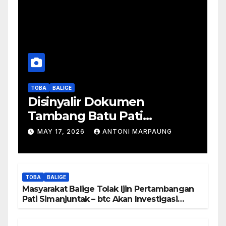
TOBA
BALIGE
Disinyalir Dokumen
Tambang Batu Pati
Simanjuntak Palsu – Jerry
MAY 17, 2026
ANTONI MARPAUNG
Manurung : Tambang Tidak
Berada Di DTA – Frengki
Pardede : Kami Tidak Miliki
TOBA
BALIGE
Peta DTA – Tanda Tangan
Masyarakat Balige Tolak Ijin Pertambangan
Masyarakat Diduga
Pati Simanjuntak – btc Akan Investigasi
Proses Perijinan
Dipalsukan