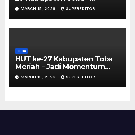
Panjatkan Doa Untuk
MARCH 15, 2026
SUPEREDITOR
Kesejahteraan
TOBA
HUT ke-27 Kabupaten Toba
Meriah – Jadi Momentum
Perkuat Sinergi
MARCH 15, 2026
SUPEREDITOR
Pembangunan Kawasan
Danau Toba