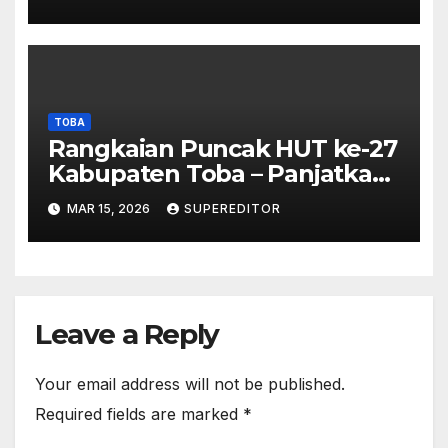
Investigasi Proses Perijinan
TOBA
Rangkaian Puncak HUT ke-27
Kabupaten Toba – Panjatkan
Doa Untuk Kesejahteraan
MAR 15, 2026
SUPEREDITOR
Leave a Reply
Your email address will not be published.
Required fields are marked
*