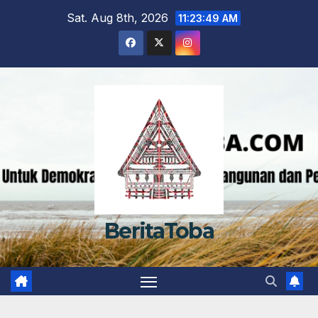
Skip
Sat. Aug 8th, 2026
11:23:50 AM
to
content
BeritaToba