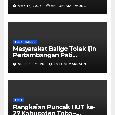
Simanjuntak Palsu – Jerry
MAY 17, 2026
ANTONI MARPAUNG
Manurung : Tambang Tidak
Berada Di DTA – Frengki
Pardede : Kami Tidak Miliki
Peta DTA – Tanda Tangan
Masyarakat Diduga
Dipalsukan
TOBA
BALIGE
Masyarakat Balige Tolak Ijin
Pertambangan Pati
Simanjuntak – btc Akan
APRIL 18, 2026
ANTONI MARPAUNG
Investigasi Proses Perijinan
TOBA
Rangkaian Puncak HUT ke-
27 Kabupaten Toba –