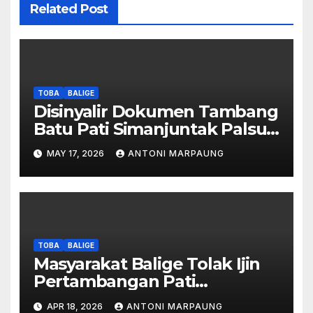
Related Post
TOBA
BALIGE
Disinyalir Dokumen Tambang
Batu Pati Simanjuntak Palsu –
Jerry Manurung : Tambang
MAY 17, 2026
ANTONI MARPAUNG
Tidak Berada Di DTA –
Frengki Pardede : Kami Tidak
Miliki Peta DTA – Tanda
Tangan Masyarakat Diduga
Dipalsukan
TOBA
BALIGE
Masyarakat Balige Tolak Ijin
Pertambangan Pati
Simanjuntak – btc Akan
APR 18, 2026
ANTONI MARPAUNG