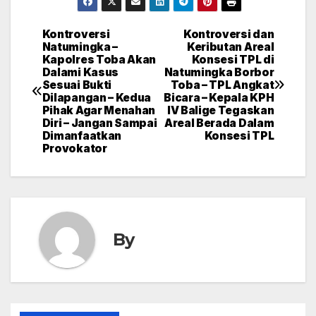
Kontroversi
Kontroversi dan
Post
Natumingka –
Keributan Areal
Kapolres Toba Akan
Konsesi TPL di
navigation
Dalami Kasus
Natumingka Borbor
Sesuai Bukti
Toba – TPL Angkat
Dilapangan – Kedua
Bicara – Kepala KPH
Pihak Agar Menahan
IV Balige Tegaskan
Diri – Jangan Sampai
Areal Berada Dalam
Dimanfaatkan
Konsesi TPL
Provokator
By