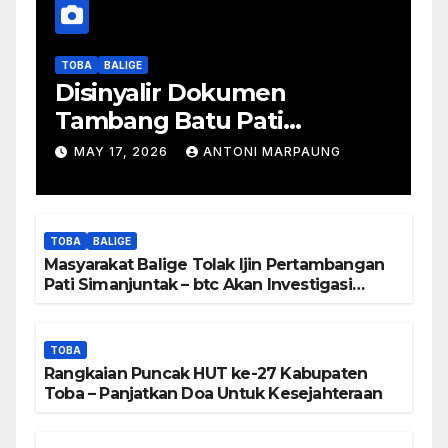
TOBA
BALIGE
Disinyalir Dokumen
Tambang Batu Pati
Simanjuntak Palsu – Jerry
MAY 17, 2026
ANTONI MARPAUNG
Manurung : Tambang Tidak
Berada Di DTA – Frengki
Pardede : Kami Tidak Miliki
TOBA
BALIGE
Peta DTA – Tanda Tangan
Masyarakat Balige Tolak Ijin Pertambangan
Masyarakat Diduga
Pati Simanjuntak – btc Akan Investigasi
Proses Perijinan
Dipalsukan
TOBA
Rangkaian Puncak HUT ke-27 Kabupaten
Toba – Panjatkan Doa Untuk Kesejahteraan