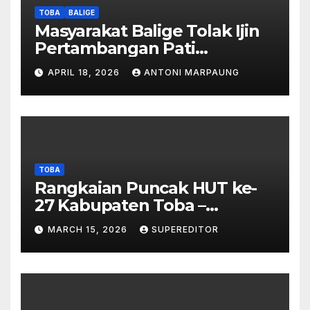
Dipalsukan
TOBA
BALIGE
Masyarakat Balige Tolak Ijin
Pertambangan Pati
Simanjuntak – btc Akan
APRIL 18, 2026
ANTONI MARPAUNG
Investigasi Proses Perijinan
TOBA
Rangkaian Puncak HUT ke-
27 Kabupaten Toba –
Panjatkan Doa Untuk
MARCH 15, 2026
SUPEREDITOR
Kesejahteraan