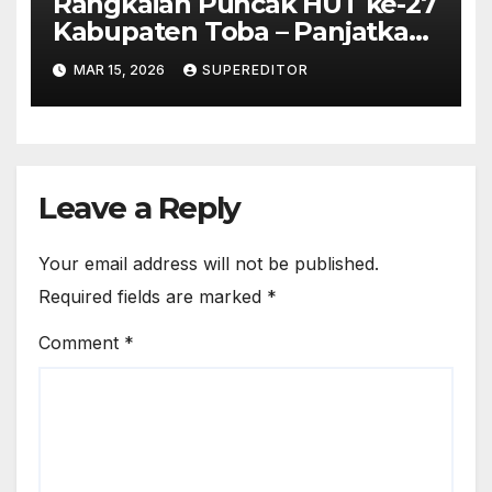
Rangkaian Puncak HUT ke-27
Kabupaten Toba – Panjatkan
Doa Untuk Kesejahteraan
MAR 15, 2026
SUPEREDITOR
Leave a Reply
Your email address will not be published.
Required fields are marked
*
Comment
*