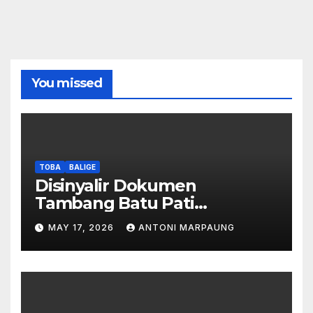
You missed
TOBA
BALIGE
Disinyalir Dokumen
Tambang Batu Pati
Simanjuntak Palsu – Jerry
MAY 17, 2026
ANTONI MARPAUNG
Manurung : Tambang Tidak
Berada Di DTA – Frengki
Pardede : Kami Tidak Miliki
Peta DTA – Tanda Tangan
Masyarakat Diduga