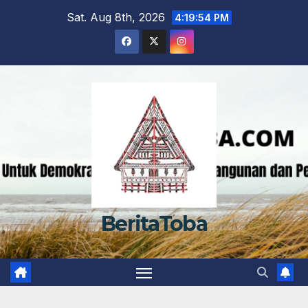
Skip
Sat. Aug 8th, 2026
4:19:55 PM
to
content
BeritaToba