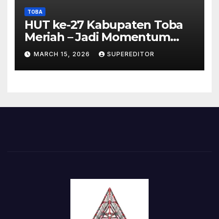
TOBA
HUT ke-27 Kabupaten Toba
Meriah – Jadi Momentum
Perkuat Sinergi
MARCH 15, 2026
SUPEREDITOR
Pembangunan Kawasan
Danau Toba