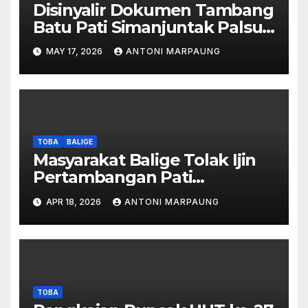
Disinyalir Dokumen Tambang
Batu Pati Simanjuntak Palsu –
Jerry Manurung : Tambang
MAY 17, 2026
ANTONI MARPAUNG
Tidak Berada Di DTA –
Frengki Pardede : Kami Tidak
Miliki Peta DTA – Tanda
Tangan Masyarakat Diduga
Dipalsukan
TOBA
BALIGE
Masyarakat Balige Tolak Ijin
Pertambangan Pati
Simanjuntak – btc Akan
APR 18, 2026
ANTONI MARPAUNG
Investigasi Proses Perijinan
TOBA