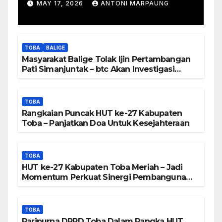
Simanjuntak Palsu – Jerry
MAY 17, 2026
ANTONI MARPAUNG
Manurung : Tambang Tidak
Berada Di DTA – Frengki
Pardede : Kami Tidak Miliki
TOBA
BALIGE
Peta DTA – Tanda Tangan
Masyarakat Balige Tolak Ijin Pertambangan
Masyarakat Diduga
Pati Simanjuntak – btc Akan Investigasi
Proses Perijinan
Dipalsukan
TOBA
Rangkaian Puncak HUT ke-27 Kabupaten
Toba – Panjatkan Doa Untuk Kesejahteraan
TOBA
HUT ke-27 Kabupaten Toba Meriah – Jadi
Momentum Perkuat Sinergi Pembangunan
Kawasan Danau Toba
TOBA
Paripurna DPRD Toba Dalam Rangka HUT