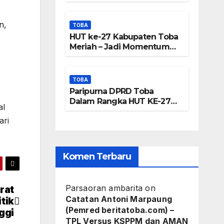
Frengki
Panjatkan Doa Untuk
Kesejahteraan
Pardede :
n,
TOBA
HUT ke-27 Kabupaten Toba
Kami Tidak
Meriah – Jadi Momentum
Perkuat Sinergi
Miliki Peta
Pembangunan Kawasan
Danau Toba
DTA – Tanda
TOBA
Paripurna DPRD Toba
Tangan
Dalam Rangka HUT KE-27
al
Kabupaten Toba
Masyarakat
ari
Diduga
Dipalsukan
Komen Terbaru
Parsaoran ambarita
on
rat
Catatan Antoni Marpaung
tik
(Pemred beritatoba.com) –
ggi
TPL Versus KSPPM dan AMAN