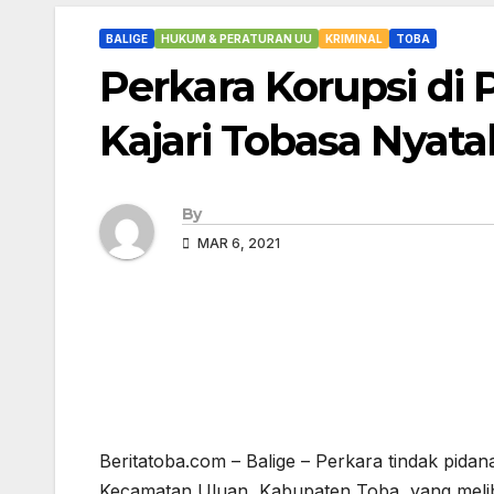
BALIGE
HUKUM & PERATURAN UU
KRIMINAL
TOBA
Perkara Korupsi di 
Kajari Tobasa Nyat
By
MAR 6, 2021
Beritatoba.com – Balige – Perkara tindak pi
Kecamatan Uluan, Kabupaten Toba, yang meli