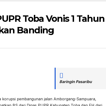
PUPR Toba Vonis 1 Tahun
akan Banding
Baringin Pasaribu
dana korupsi pembangunan jalan Amborgang-Sampuara,
batkan BS dari Dinas PUPR Kabupaten Toba dan FH dari