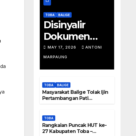
TOBA
BALIGE
Disinyalir
Dokumen
a
Tambang
MAY 17, 2026
ANTONI
Batu Pati
MARPAUNG
nda
Simanjuntak
Palsu – Jerry
TOBA
BALIGE
Manurung :
ya
Masyarakat Balige Tolak Ijin
Pertambangan Pati
Tambang
Simanjuntak – btc Akan
Investigasi Proses Perijinan
Tidak Berada
TOBA
Rangkaian Puncak HUT ke-
Di DTA –
27 Kabupaten Toba –