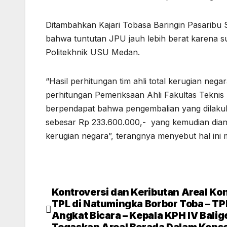
Ditambahkan Kajari Tobasa Baringin Pasaribu S
bahwa tuntutan JPU jauh lebih berat karena s
Politekhnik USU Medan.
“Hasil perhitungan tim ahli total kerugian nega
perhitungan Pemeriksaan Ahli Fakultas Teknis S
berpendapat bahwa pengembalian yang dilakuk
sebesar Rp 233.600.000,- yang kemudian dian
kerugian negara”, terangnya menyebut hal ini 
Kontroversi dan Keributan Areal Ko
Post
TPL di Natumingka Borbor Toba – TP
navigation
Angkat Bicara – Kepala KPH IV Balig
Tegaskan Areal Berada Dalam Konse