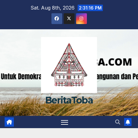
Skip
Sat. Aug 8th, 2026
2:31:17 PM
to
content
BeritaToba