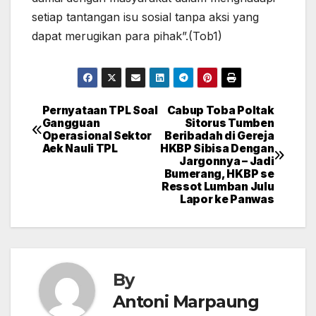
setiap tantangan isu sosial tanpa aksi yang
dapat merugikan para pihak”.(Tob1)
Pernyataan TPL Soal
Cabup Toba Poltak
Post
Gangguan
Sitorus Tumben
Operasional Sektor
Beribadah di Gereja
navigation
Aek Nauli TPL
HKBP Sibisa Dengan
Jargonnya – Jadi
Bumerang, HKBP se
Ressot Lumban Julu
Lapor ke Panwas
By
Antoni Marpaung