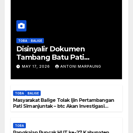
TOBA
BALIGE
Disinyalir Dokumen
Tambang Batu Pati
Simanjuntak Palsu – Jerry
MAY 17, 2026
ANTONI MARPAUNG
Manurung : Tambang Tidak
Berada Di DTA – Frengki
Pardede : Kami Tidak Miliki
TOBA
BALIGE
Peta DTA – Tanda Tangan
Masyarakat Balige Tolak Ijin Pertambangan
Masyarakat Diduga
Pati Simanjuntak – btc Akan Investigasi
Proses Perijinan
Dipalsukan
TOBA
Rangkaian Puncak HUT ke-27 Kabupaten