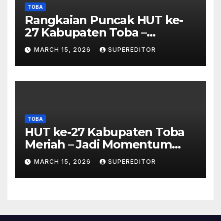
TOBA
Rangkaian Puncak HUT ke-
27 Kabupaten Toba –
Panjatkan Doa Untuk
MARCH 15, 2026
SUPEREDITOR
Kesejahteraan
TOBA
HUT ke-27 Kabupaten Toba
Meriah – Jadi Momentum
Perkuat Sinergi
MARCH 15, 2026
SUPEREDITOR
Pembangunan Kawasan
Danau Toba