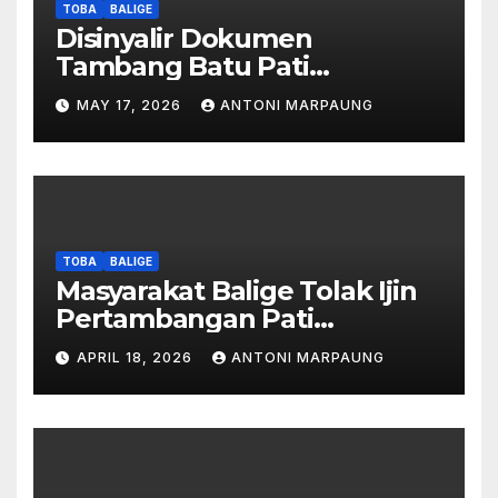
TOBA
BALIGE
Disinyalir Dokumen
Tambang Batu Pati
Simanjuntak Palsu – Jerry
MAY 17, 2026
ANTONI MARPAUNG
Manurung : Tambang Tidak
Berada Di DTA – Frengki
Pardede : Kami Tidak Miliki
Peta DTA – Tanda Tangan
Masyarakat Diduga
Dipalsukan
TOBA
BALIGE
Masyarakat Balige Tolak Ijin
Pertambangan Pati
Simanjuntak – btc Akan
APRIL 18, 2026
ANTONI MARPAUNG
Investigasi Proses Perijinan