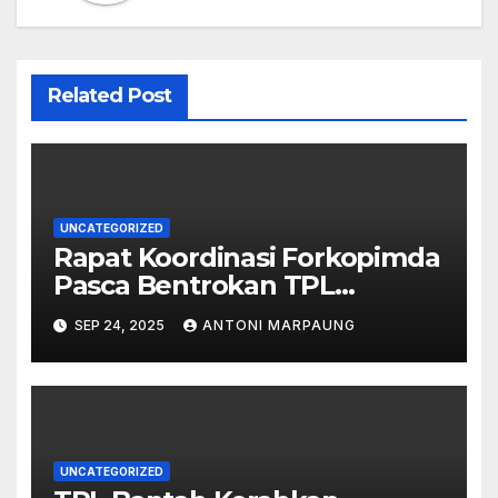
Related Post
UNCATEGORIZED
Rapat Koordinasi Forkopimda
Pasca Bentrokan TPL
Dengan Lamtoras – Upaya
SEP 24, 2025
ANTONI MARPAUNG
Meredam Ketegangan –
Ompu Mamontan Laut
Ambarita Hanya Diberi Ijin
Bercocok Tanam
UNCATEGORIZED