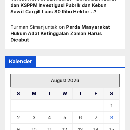
dan KSPPM Investigasi Pabrik dan Kebun
Sawit Cargill Luas 80 Ribu Hektar…?
Turman Simanjuntak
on
Perda Masyarakat
Hukum Adat Ketinggalan Zaman Harus
Dicabut
Kalender
August 2026
S
M
T
W
T
F
S
1
2
3
4
5
6
7
8
9
10
11
12
13
14
15