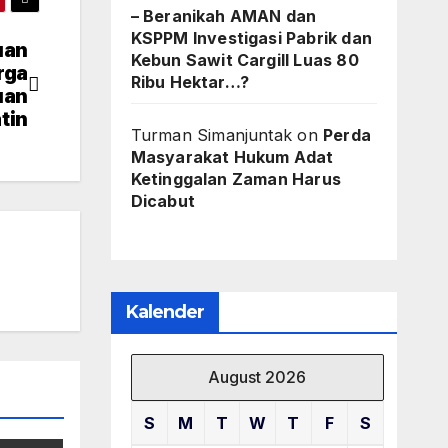
– Beranikah AMAN dan
KSPPM Investigasi Pabrik dan
uan
Kebun Sawit Cargill Luas 80
rga
Ribu Hektar…?
uan
tin
Turman Simanjuntak
on
Perda
Masyarakat Hukum Adat
Ketinggalan Zaman Harus
Dicabut
Kalender
August 2026
S
M
T
W
T
F
S