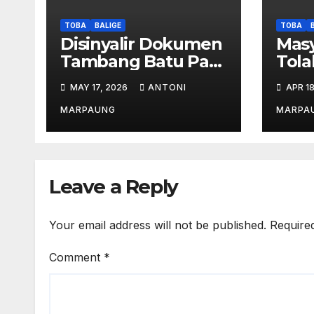
TOBA
BALIGE
TOBA
Disinyalir Dokumen
Masy
Tambang Batu Pati
Tolak
Simanjuntak Palsu –
Per
MAY 17, 2026
ANTONI
APR 18
Jerry Manurung :
Sima
Tambang Tidak
Akan
MARPAUNG
MARPA
Berada Di DTA –
Pros
Frengki Pardede :
Kami Tidak Miliki
Peta DTA – Tanda
Leave a Reply
Tangan Masyarakat
Diduga Dipalsukan
Your email address will not be published.
Require
Comment
*