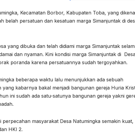
umingka, Kecamatan Borbor, Kabupaten Toba, yang dikena
h belah persatuan dan kesatuan marga Simanjuntak di de
esa yang dibuka dan telah didiami marga Simanjuntak sela
 damai dan nyaman. Kini kondisi marga Simanjuntak di Des
orak poranda karena persatuannya sudah tergoyahkan.
umingka beberapa waktu lalu menunjukkan ada sebuah
yang kabarnya bakal menjadi bangunan gereja Huria Kris
hun ini sudah ada satu-satunya bangunan gereja yakni ger
badah.
jadi perpecahan masyarakat Desa Natumingka semakin kuat,
 1 dan HKI 2.