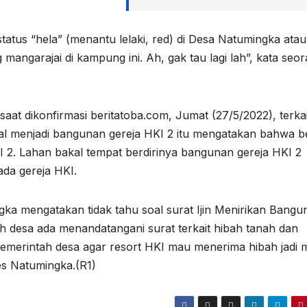
atus “hela” (menantu lelaki, red) di Desa Natumingka atau
mangarajai di kampung ini. Ah, gak tau lagi lah”, kata seo
aat dikonfirmasi beritatoba.com, Jumat (27/5/2022), terkai
l menjadi bangunan gereja HKI 2 itu mengatakan bahwa b
I 2. Lahan bakal tempat berdirinya bangunan gereja HKI 2
ada gereja HKI.
gka mengatakan tidak tahu soal surat Ijin Menirikan Bangu
h desa ada menandatangani surat terkait hibah tanah dan
emerintah desa agar resort HKI mau menerima hibah jadi m
des Natumingka.(R1)