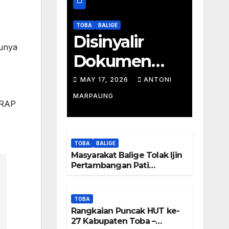
TOBA
BALIGE
Disinyalir
tunya
Dokumen
Tambang
MAY 17, 2026
ANTONI
Batu Pati
MARPAUNG
 RAP
Simanjuntak
Palsu – Jerry
TOBA
BALIGE
Manurung :
Masyarakat Balige Tolak Ijin
Pertambangan Pati
Tambang
Simanjuntak – btc Akan
Investigasi Proses Perijinan
Tidak Berada
TOBA
Rangkaian Puncak HUT ke-
Di DTA –
27 Kabupaten Toba –