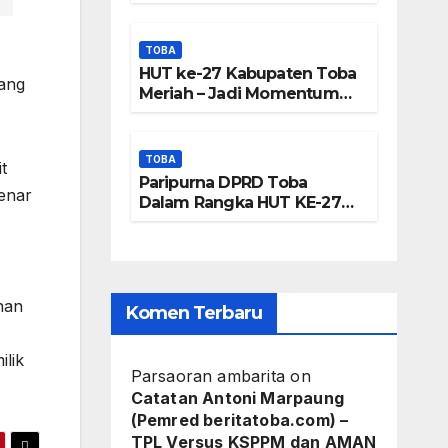
Frengki
Panjatkan Doa Untuk
Kesejahteraan
Pardede :
TOBA
HUT ke-27 Kabupaten Toba
Kami Tidak
rang
Meriah – Jadi Momentum
Perkuat Sinergi
Miliki Peta
Pembangunan Kawasan
Danau Toba
DTA – Tanda
TOBA
t
Paripurna DPRD Toba
Tangan
enar
Dalam Rangka HUT KE-27
Kabupaten Toba
Masyarakat
Diduga
nan
Dipalsukan
Komen Terbaru
ilik
Parsaoran ambarita
on
Catatan Antoni Marpaung
(Pemred beritatoba.com) –
TPL Versus KSPPM dan AMAN