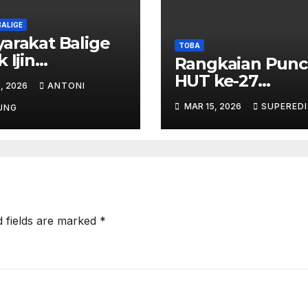
BALIGE
arakat Balige
TOBA
 Ijin
Rangkaian Punc
tambangan Pati
HUT ke-27
, 2026
ANTONI
njuntak – btc
Kabupaten Toba
MAR 15, 2026
SUPERED
 Investigasi
UNG
Panjatkan Doa
es Perijinan
Untuk
Kesejahteraan
d fields are marked
*