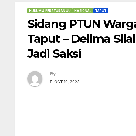
HUKUM & PERATURAN UU
NASIONAL
TAPUT
Sidang PTUN Warga
Taput – Delima Sil
Jadi Saksi
By
OCT 19, 2023