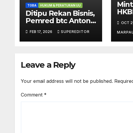
Mint
TOBA
HUKUM & PERATURAN UU
HKBP
Ditipu Rekan Bisnis,
Sta
Pemred btc Antoni
OCT 2
Ber
Marpaung Lapor ke
FEB 17, 2026
SUPEREDITOR
Prov
MARPA
Polres Toba – Opini
Masy
PH
TPL 
DPR
Leave a Reply
Your email address will not be published.
Require
Comment
*