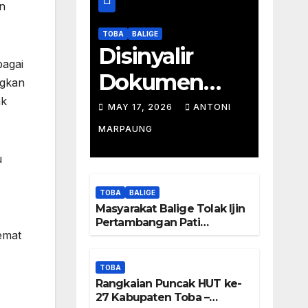
n
TOBA
BALIGE
Disinyalir
bagai
Dokumen
ngkan
ak
Tambang
MAY 17, 2026
ANTONI
Batu Pati
MARPAUNG
Simanjuntak
u
Palsu – Jerry
TOBA
BALIGE
Manurung :
Masyarakat Balige Tolak Ijin
Pertambangan Pati
Tambang
emat
Simanjuntak – btc Akan
Investigasi Proses Perijinan
Tidak Berada
TOBA
Rangkaian Puncak HUT ke-
Di DTA –
27 Kabupaten Toba –