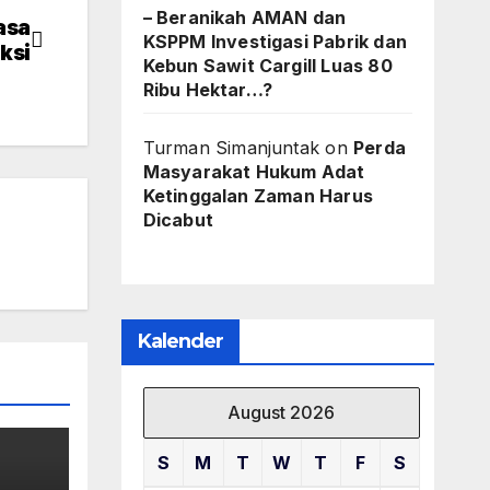
– Beranikah AMAN dan
asa
KSPPM Investigasi Pabrik dan
ksi
Kebun Sawit Cargill Luas 80
Ribu Hektar…?
Turman Simanjuntak
on
Perda
Masyarakat Hukum Adat
Ketinggalan Zaman Harus
Dicabut
Kalender
August 2026
S
M
T
W
T
F
S