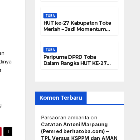
Frengki
Panjatkan Doa Untuk
Kesejahteraan
Pardede :
TOBA
HUT ke-27 Kabupaten Toba
Kami Tidak
Meriah – Jadi Momentum
Perkuat Sinergi
Miliki Peta
Pembangunan Kawasan
Danau Toba
DTA – Tanda
TOBA
an
Paripurna DPRD Toba
Tangan
dinya
Dalam Rangka HUT KE-27
Kabupaten Toba
a
Masyarakat
Diduga
Dipalsukan
Komen Terbaru
g
Parsaoran ambarita
on
Catatan Antoni Marpaung
(Pemred beritatoba.com) –
TPL Versus KSPPM dan AMAN