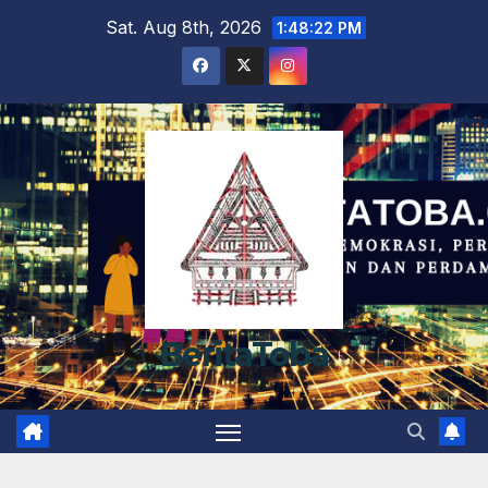
Skip
Sat. Aug 8th, 2026
1:48:23 PM
to
content
BeritaToba