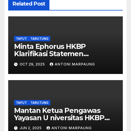
Related Post
TAPUT
TARUTUNG
Minta Ephorus HKBP
Klarifikasi Statemen
Bernuansa Provokasi –
OCT 29, 2025
ANTONI MARPAUNG
Ribuan Masyarakat Mitra TPL
Unjuk Rasa Ke DPRD Taput
TAPUT
TARUTUNG
Mantan Ketua Pengawas
Yayasan U niversitas HKBP
Nommensen Tolak Desakan
JUN 2, 2025
ANTONI MARPAUNG