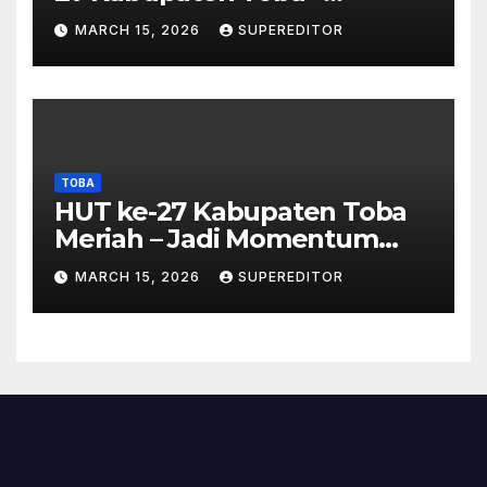
Panjatkan Doa Untuk
MARCH 15, 2026
SUPEREDITOR
Kesejahteraan
TOBA
HUT ke-27 Kabupaten Toba
Meriah – Jadi Momentum
Perkuat Sinergi
MARCH 15, 2026
SUPEREDITOR
Pembangunan Kawasan
Danau Toba