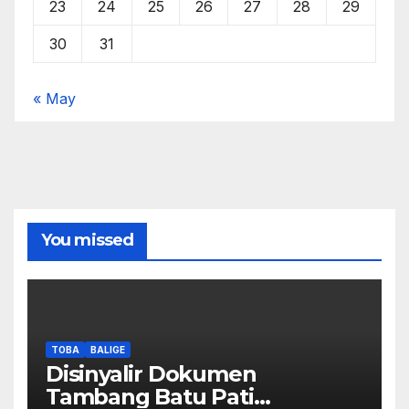
23
24
25
26
27
28
29
30
31
« May
You missed
TOBA
BALIGE
Disinyalir Dokumen
Tambang Batu Pati