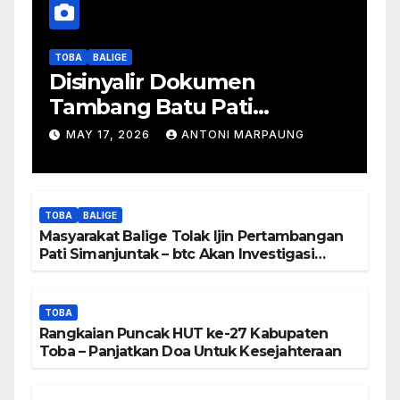
TOBA
BALIGE
Disinyalir Dokumen
Tambang Batu Pati
Simanjuntak Palsu – Jerry
MAY 17, 2026
ANTONI MARPAUNG
Manurung : Tambang Tidak
Berada Di DTA – Frengki
Pardede : Kami Tidak Miliki
TOBA
BALIGE
Peta DTA – Tanda Tangan
Masyarakat Balige Tolak Ijin Pertambangan
Masyarakat Diduga
Pati Simanjuntak – btc Akan Investigasi
Proses Perijinan
Dipalsukan
TOBA
Rangkaian Puncak HUT ke-27 Kabupaten
Toba – Panjatkan Doa Untuk Kesejahteraan