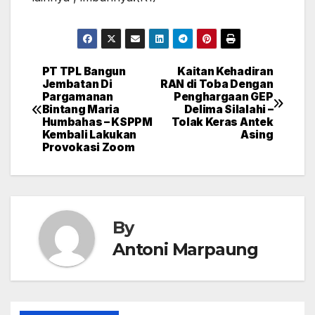
PT TPL Bangun
Kaitan Kehadiran
Post
Jembatan Di
RAN di Toba Dengan
Pargamanan
Penghargaan GEP
navigation
Bintang Maria
Delima Silalahi –
Humbahas – KSPPM
Tolak Keras Antek
Kembali Lakukan
Asing
Provokasi Zoom
By
Antoni Marpaung