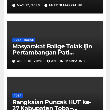
Simanjuntak Palsu – Jerry
MAY 17, 2026
ANTONI MARPAUNG
Manurung : Tambang Tidak
Berada Di DTA – Frengki
Pardede : Kami Tidak Miliki
Peta DTA – Tanda Tangan
Masyarakat Diduga
Dipalsukan
TOBA
BALIGE
Masyarakat Balige Tolak Ijin
Pertambangan Pati
Simanjuntak – btc Akan
APRIL 18, 2026
ANTONI MARPAUNG
Investigasi Proses Perijinan
TOBA
Rangkaian Puncak HUT ke-
27 Kabupaten Toba –