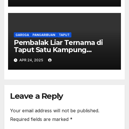
Penutupan PT Toba Pulp
Lestari
GAROGA
PANGARIBUAN
TAPUT
Pembalak Liar Ternama di
Taput Satu Kampung
Dengan Delima KSPPM –
APR 24, 2025
Hutan Garoga dan
Pangaribuan Taput ‘Hancur’
Leave a Reply
Your email address will not be published.
Required fields are marked
*