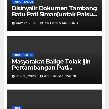
TOBA
BALIGE
Disinyalir Dokumen Tambang
Batu Pati Simanjuntak Palsu –
Jerry Manurung : Tambang
MAY 17, 2026
ANTONI MARPAUNG
Tidak Berada Di DTA –
Frengki Pardede : Kami Tidak
Miliki Peta DTA – Tanda
Tangan Masyarakat Diduga
Dipalsukan
TOBA
BALIGE
Masyarakat Balige Tolak Ijin
Pertambangan Pati
Simanjuntak – btc Akan
APR 18, 2026
ANTONI MARPAUNG
Investigasi Proses Perijinan
TOBA