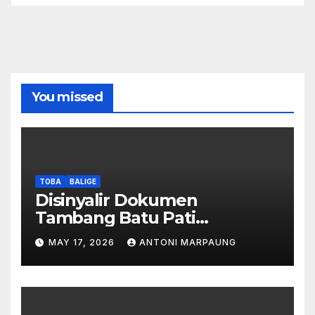
You missed
TOBA
BALIGE
Disinyalir Dokumen
Tambang Batu Pati
Simanjuntak Palsu – Jerry
MAY 17, 2026
ANTONI MARPAUNG
Manurung : Tambang Tidak
Berada Di DTA – Frengki
Pardede : Kami Tidak Miliki
Peta DTA – Tanda Tangan