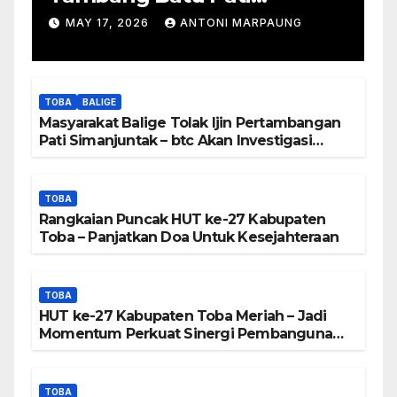
Simanjuntak Palsu – Jerry
MAY 17, 2026
ANTONI MARPAUNG
Manurung : Tambang Tidak
Berada Di DTA – Frengki
Pardede : Kami Tidak Miliki
TOBA
BALIGE
Peta DTA – Tanda Tangan
Masyarakat Balige Tolak Ijin Pertambangan
Masyarakat Diduga
Pati Simanjuntak – btc Akan Investigasi
Proses Perijinan
Dipalsukan
TOBA
Rangkaian Puncak HUT ke-27 Kabupaten
Toba – Panjatkan Doa Untuk Kesejahteraan
TOBA
HUT ke-27 Kabupaten Toba Meriah – Jadi
Momentum Perkuat Sinergi Pembangunan
Kawasan Danau Toba
TOBA