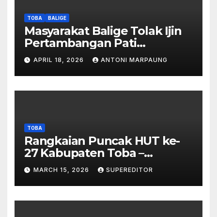
Masyarakat Diduga
Dipalsukan
TOBA
BALIGE
Masyarakat Balige Tolak Ijin
Pertambangan Pati
Simanjuntak – btc Akan
APRIL 18, 2026
ANTONI MARPAUNG
Investigasi Proses Perijinan
TOBA
Rangkaian Puncak HUT ke-
27 Kabupaten Toba –
Panjatkan Doa Untuk
MARCH 15, 2026
SUPEREDITOR
Kesejahteraan