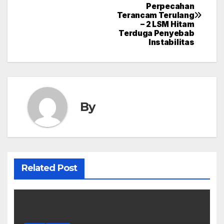
Perpecahan
navigation
Terancam Terulang
– 2 LSM Hitam
Terduga Penyebab
Instabilitas
By
Related Post