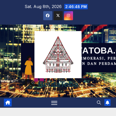
Skip
Sat. Aug 8th, 2026
2:46:49 PM
to
content
BeritaToba