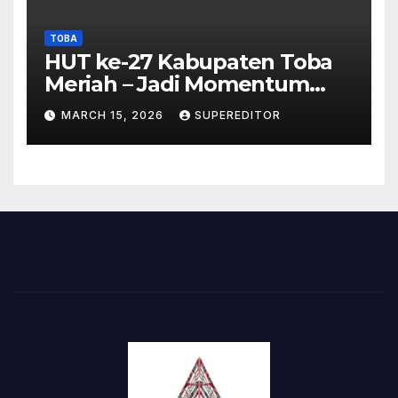
TOBA
HUT ke-27 Kabupaten Toba
Meriah – Jadi Momentum
Perkuat Sinergi
MARCH 15, 2026
SUPEREDITOR
Pembangunan Kawasan
Danau Toba